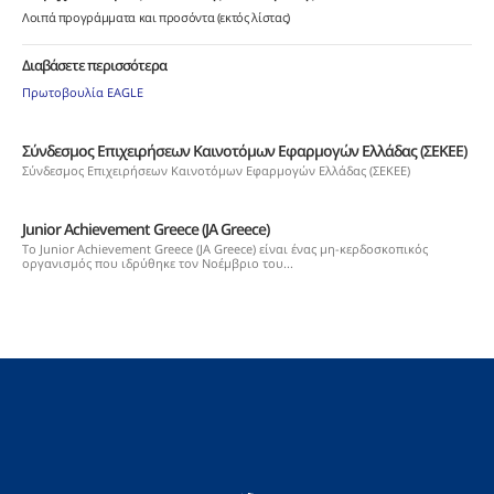
Λοιπά προγράμματα και προσόντα (εκτός λίστας)
Διαβάσετε περισσότερα
Πρωτοβουλία EAGLE
Σύνδεσμος Επιχειρήσεων Καινοτόμων Εφαρμογών Ελλάδας (ΣΕΚΕΕ)
Σύνδεσμος Επιχειρήσεων Καινοτόμων Εφαρμογών Ελλάδας (ΣΕΚΕΕ)
Junior Achievement Greece (JA Greece)
Tο Junior Achievement Greece (JA Greece) είναι ένας μη-κερδοσκοπικός
οργανισμός που ιδρύθηκε τον Νοέμβριο του...