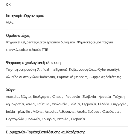
ΟΧΙ
Κατηγορία Οργανισμού
Άλλα
Ομάδα-στόχος
Ψηφιακές δεξιότητες για το εργατικό δυναμικό
Ψηφιακές δεξιότητες για
επαγγελματίες/ ειδικούς ΤΠΕ
Ψηφιακή τεχνολογία/εξειδίκευση
Τεχνητή νοημοσύνη (Artificial Intelligence)
Κυβερνοασφάλεια (Cybersecurity)
Αλυσίδα συστοιχιών (Blockchain)
Ρομποτική (Robotics)
Ψηφιακές δεξιότητες
Χώρα
Αυστρία
Βέλγιο
Βουλγαρία
Κύπρος
Ρουμανία
Σλοβενία
Κροατία
Τσέχικη
Δημοκρατία
Δανία
Εσθονία
Φινλανδία
Γαλλία
Γερμανία
Ελλάδα
Ουγγαρία
Ιταλία
Ιρλανδία
Μάλτα
Λετονία
Λιθουανία
Λουξεμβούργο
Κάτω Χώρες
Πορτογαλία
Πολωνία
Σουηδία
Ισπανία
Σλοβακία
Βιομηχανία - Τομέας Εκπαίδευσης και Κατάρτισης