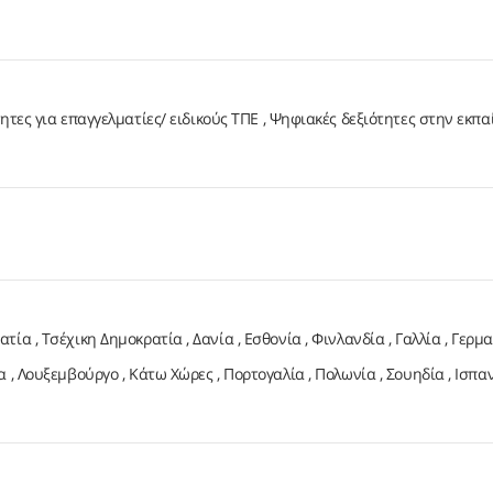
ητες για επαγγελματίες/ ειδικούς ΤΠΕ
Ψηφιακές δεξιότητες στην εκπα
ατία
Τσέχικη Δημοκρατία
Δανία
Εσθονία
Φινλανδία
Γαλλία
Γερμα
α
Λουξεμβούργο
Κάτω Χώρες
Πορτογαλία
Πολωνία
Σουηδία
Ισπα