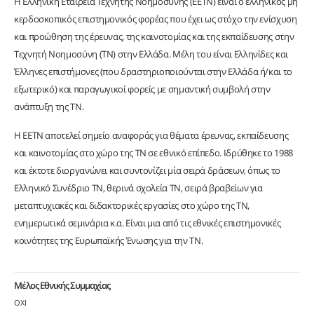
Η Ελληνική Εταιρεία Τεχνητής Νοημοσύνης (EETN) είναι ο ελληνικός μη
κερδοσκοπικός επιστημονικός φορέας που έχει ως στόχο την ενίσχυση
και προώθηση της έρευνας, της καινοτομίας και της εκπαίδευσης στην
Τεχνητή Νοημοσύνη (ΤΝ) στην Ελλάδα. Mέλη του είναι Ελληνίδες και
Έλληνες επιστήμονες (που δραστηριοποιούνται στην Ελλάδα ή/και το
εξωτερικό) και παραγωγικοί φορείς με σημαντική συμβολή στην
ανάπτυξη της ΤΝ.
H EETN αποτελεί σημείο αναφοράς για θέματα έρευνας, εκπαίδευσης
και καινοτομίας στο χώρο της ΤΝ σε εθνικό επίπεδο. Ιδρύθηκε το 1988
και έκτοτε διοργανώνει και συντονίζει μία σειρά δράσεων, όπως το
Ελληνικό Συνέδριο ΤΝ, θερινά σχολεία ΤΝ, σειρά βραβείων για
μεταπτυχιακές και διδακτορικές εργασίες στο χώρο της ΤΝ,
ενημερωτικά σεμινάρια κ.α. Είναι μια από τις εθνικές επιστημονικές
κοινότητες της Ευρωπαϊκής Ένωσης για την ΤΝ.
Μέλος Εθνικής Συμμαχίας
ΟΧΙ