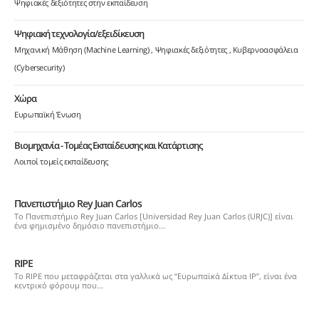
Ψηφιακές δεξιότητες στην εκπαίδευση
Ψηφιακή τεχνολογία/εξειδίκευση
Μηχανική Μάθηση (Machine Learning)
Ψηφιακές δεξιότητες
Κυβερνοασφάλεια
(Cybersecurity)
Χώρα
Ευρωπαϊκή Ένωση
Βιομηχανία - Τομέας Εκπαίδευσης και Κατάρτισης
Λοιποί τομείς εκπαίδευσης
Πανεπιστήμιο Rey Juan Carlos
Το Πανεπιστήμιο Rey Juan Carlos [Universidad Rey Juan Carlos (URJC)] είναι
ένα φημισμένο δημόσιο πανεπιστήμιο...
RIPE
Το RIPE που μεταφράζεται στα γαλλικά ως “Ευρωπαϊκά Δίκτυα IP”, είναι ένα
κεντρικό φόρουμ που...