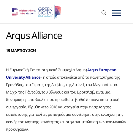
Arqus Alliance
19 ΜΑΡΤΙΟΥ 2024
Η Ευρωπαϊκή Πανεπιστημιακή Συμμαχία Arqus (
Arqus European
University Alliance
), η οποία αποτελείται από τα πανεπιστήμια της
Γρανάδας, του Γκρατς, της Λειψίας, της Λυών 1, του Maynooth, του
Μίνχο, της Πάντοβα, του Βίλνιους και του Βρότσλαβ, είναι μια
δυναμική πρωτοβουλία που προωθεί τη βαθιά διαπανεπιστημιακή
συνεργασία. Ιδρύθηκε το 2018 και στοχεύει στην ενίσχυση της
εκπαίδευσης για πολίτες με παγκόσμια συνείδηση, στην ενίσχυση της
κοινής ερευνητικής ικανότητας και στην αντιμετώπιση των κοινωνικών
προκλήσεων.