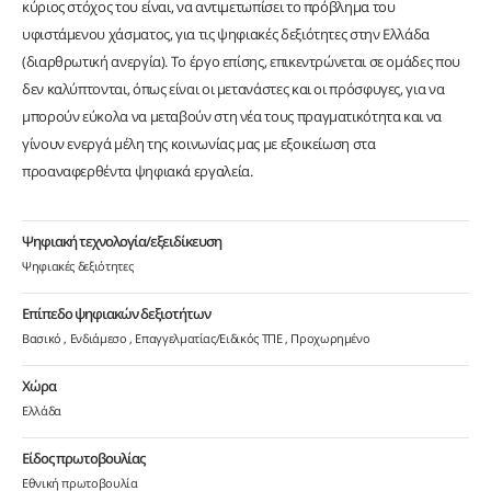
κύριος στόχος του είναι, να αντιμετωπίσει το πρόβλημα του
υφιστάμενου χάσματος, για τις ψηφιακές δεξιότητες στην Ελλάδα
(διαρθρωτική ανεργία). Το έργο επίσης, επικεντρώνεται σε ομάδες που
δεν καλύπτονται, όπως είναι οι μετανάστες και οι πρόσφυγες, για να
μπορούν εύκολα να μεταβούν στη νέα τους πραγματικότητα και να
γίνουν ενεργά μέλη της κοινωνίας μας με εξοικείωση στα
προαναφερθέντα ψηφιακά εργαλεία.
Ψηφιακή τεχνολογία/εξειδίκευση
Ψηφιακές δεξιότητες
Επίπεδο ψηφιακών δεξιοτήτων
Βασικό
Ενδιάμεσο
Επαγγελματίας/Ειδικός ΤΠΕ
Προχωρημένο
Χώρα
Ελλάδα
Είδος πρωτοβουλίας
Εθνική πρωτοβουλία