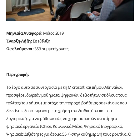
Μηνιαία Αναφορά:
Μάιος 2019
Έναρξη-Λήξη:
Σε εξέλιξη
Ωφελούμενοι:
353 συμμετέχοντες
Περιγραφή:
Το έργο αυτό σε συνεργασία με τη Microsoft και Δήμου Αθηναίων,
προσφέρει δωρεάν μαθήματα ψηφιακών δεξιοτήτων σε όλους τους
πολίτες (του Δήμου) με στόχο την παροχή βοήθειας σε εκείνους που
δεν είναι εξοικειωμένοι με τη χρήση του Διαδικτύου και του
λογισμικού, για να μάθουν πώς να χρησιμοποιούν ανεκτίμητα
ψηφιακά εργαλεία (Office, Κοινωνικά Μέσα, Ψηφιακό Βιογραφικό,
Ψηφιακές Δεξιότητες για άτομα 55 +) στην καθημερινή τους ρουτίνα. Ο