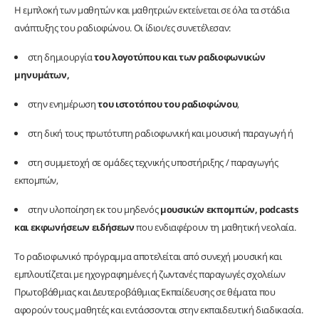
Η εμπλοκή των μαθητών και μαθητριών εκτείνεται σε όλα τα στάδια
ανάπτυξης του ραδιοφώνου. Οι ίδιοι/ες συνετέλεσαν:
στη δημιουργία
του λογοτύπου και των ραδιοφωνικών
μηνυμάτων,
στην ενημέρωση
του ιστοτόπου του ραδιοφώνου
,
στη δική τους πρωτότυπη ραδιοφωνική και μουσική παραγωγή ή
στη συμμετοχή σε ομάδες τεχνικής υποστήριξης / παραγωγής
εκπομπών,
στην υλοποίηση εκ του μηδενός
μουσικών εκπομπών, podcasts
και εκφωνήσεων ειδήσεων
που ενδιαφέρουν τη μαθητική νεολαία.
Το ραδιοφωνικό πρόγραμμα αποτελείται από συνεχή μουσική και
εμπλουτίζεται με ηχογραφημένες ή ζωντανές παραγωγές σχολείων
Πρωτοβάθμιας και Δευτεροβάθμιας Εκπαίδευσης σε θέματα που
αφορούν τους μαθητές και εντάσσονται στην εκπαιδευτική διαδικασία.