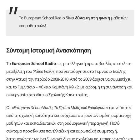
Το European School Radio δίνει
δύναμη στη φωνή
μαθητών
και μαθητριών!
Σύντομη Ιστορική Ανασκόπηση
Το
European School Radio
, ως μια ελληνική πρωτοβουλία, αποτέλεσε
μετεξέλιξη του ‘
Ράδιο Εκάλη
’, που λειτούργησε στο Γυμνάσιο Εκάλης
στην Αττική την περίοδο 2008-2010. Από το 2009 άρχισε να συμμετέχει
και το Γυμνάσιο – Λύκειο Καμπάνη Κιλκίς με αφορμή τη συνάντηση και
συνεργασία στο Δίκτυο Σχολικής Καινοτομίας.
Ως «
European School Radio, Το Πρώτο Μαθητικό Ραδιόφωνο
» εμπνεύστηκε
από τη σχολική κοινότητα και στόχευσε στη συντονισμένη συμμετοχή
μαθητών και εκπαιδευτικών στη ραδιοφωνική παραγωγή. Πολύ
σύντομα προσέλκυσε πανελλαδική και ευρωπαϊκή συμμετοχή,
λειτουργώντας ως ένα ζωντανό δίκτυο σχολείων που επικοινωνούν και