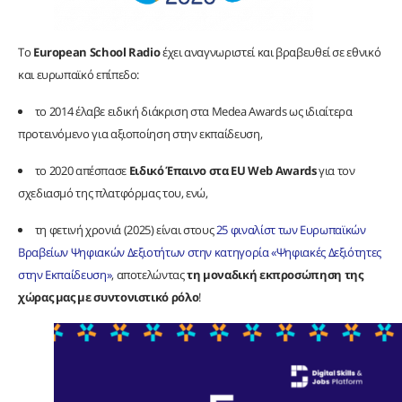
Το
European School Radio
έχει αναγνωριστεί και βραβευθεί σε εθνικό
και ευρωπαϊκό επίπεδο:
το 2014 έλαβε ειδική διάκριση στα Medea Awards ως ιδιαίτερα
προτεινόμενο για αξιοποίηση στην εκπαίδευση,
το 2020 απέσπασε
Ειδικό Έπαινο στα EU Web Awards
για τον
σχεδιασμό της πλατφόρμας του, ενώ,
τη φετινή χρονιά (2025) είναι στους
25 φιναλίστ των Ευρωπαϊκών
Βραβείων Ψηφιακών Δεξιοτήτων στην κατηγορία «Ψηφιακές Δεξιότητες
στην Εκπαίδευση»
, αποτελώντας
τη μοναδική εκπροσώπηση της
χώρας μας με συντονιστικό ρόλο
!