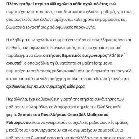
Πλέον αριθμεί περί τα 400 σχολεία κάθε σχολικό έτος
, ενώ
συμμετέχουν εκατοντάδες εκπαιδευτικοί και χιλιάδες μαθητές, για τους
οποίους εκτός των άλλων παρέχονται κάθε χρόνο επιμορφώσεις και
βιωματικά εργαστήρια ραδιοφωνικής παραγωγής.
Η πληθώρα των σχολείων συμμετέχουν τόσο σε πανελλήνιους όσο και
διεθνείς ραδιοφωνικούς διαγωνισμούς με το πιο χαρακτηριστικό
παράδειγμα να είναι
ο ετήσιος θεματικός διαγωνισμός “
Κάν’ το ν΄
ακουστεί
”
, ο οποίος δίνει τη δυνατότητα σε μαθητές/τριες να
συμμετέχουν στέλνοντας ραδιοφωνικό μήνυμα ή πρωτότυπο τραγούδι
και παρουσιάζει μεγάλη απήχηση σε όλη την εκπαιδευτική κοινότητα,
αριθμώντας έως και 200 συμμετοχές κάθε φορά
.
Παράλληλα, έχει καθιερωθεί η γιορτή της ετήσιας συνάντησης των
ραδιοφωνικών ομάδων σε διαφορετικό σημείο της Ελλάδας κάθε
φορά
. Σκοπός του Πανελλήνιου Φεστιβάλ Μαθητικού
Ραδιοφώνου
είναι να γνωριστούν οι σχολικές ραδιοφωνικές ομάδες
μεταξύ τους, να συνεργαστούν και να συμμετέχουν σε μαραθώνια
ραδιοφωνική ζωντανή εκπομπή, να ανταλλάξουν τις εμπειρίες τους, να