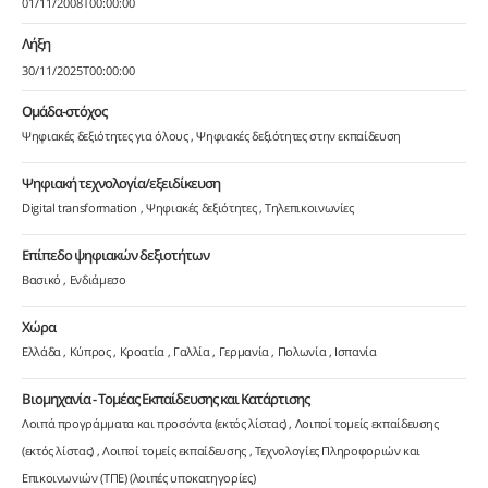
01/11/2008T00:00:00
Λήξη
30/11/2025T00:00:00
Ομάδα-στόχος
Ψηφιακές δεξιότητες για όλους
Ψηφιακές δεξιότητες στην εκπαίδευση
Ψηφιακή τεχνολογία/εξειδίκευση
Digital transformation
Ψηφιακές δεξιότητες
Τηλεπικοινωνίες
Επίπεδο ψηφιακών δεξιοτήτων
Βασικό
Ενδιάμεσο
Χώρα
Ελλάδα
Κύπρος
Κροατία
Γαλλία
Γερμανία
Πολωνία
Ισπανία
Βιομηχανία - Τομέας Εκπαίδευσης και Κατάρτισης
Λοιπά προγράμματα και προσόντα (εκτός λίστας)
Λοιποί τομείς εκπαίδευσης
(εκτός λίστας)
Λοιποί τομείς εκπαίδευσης
Τεχνολογίες Πληροφοριών και
Επικοινωνιών (ΤΠΕ) (λοιπές υποκατηγορίες)