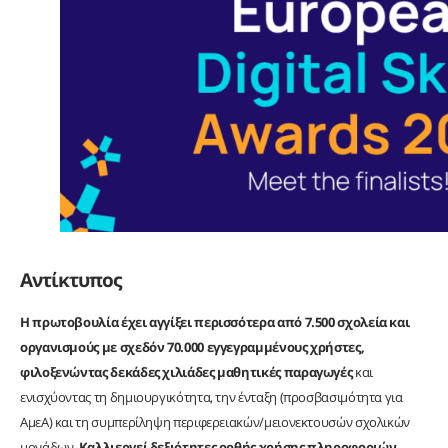
Αντίκτυπος
Η πρωτοβουλία έχει αγγίξει περισσότερα από 7.500 σχολεία και
οργανισμούς με σχεδόν 70.000 εγγεγραμμένους χρήστες,
φιλοξενώντας δεκάδες χιλιάδες μαθητικές παραγωγές
και
ενισχύοντας τη δημιουργικότητα, την ένταξη (προσβασιμότητα για
ΑμεΑ) και τη συμπερίληψη περιφερειακών/μειονεκτουσών σχολικών
μονάδων.
Καλλιεργεί δεξιότητες ορθής χρήσης πληροφοριών,