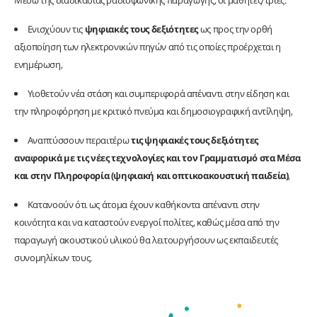
Μέσω της διαδικασίας ραδιοφωνικής παραγωγής, οι μαθητές/τριες:
Ενισχύουν τις
ψηφιακές τους δεξιότητες
ως προς την ορθή
αξιοποίηση των ηλεκτρονικών πηγών από τις οποίες προέρχεται η
ενημέρωση,
Υιοθετούν νέα στάση και συμπεριφορά απέναντι στην είδηση και
την πληροφόρηση με κριτικό πνεύμα και δημοσιογραφική αντίληψη,
Αναπτύσσουν περαιτέρω
τις ψηφιακές τους δεξιότητες
αναφορικά με τις νέες τεχνολογίες και τον Γραμματισμό στα Μέσα
και στην Πληροφορία (ψηφιακή και οπτικοακουστική παιδεία)
,
Κατανοούν ότι ως άτομα έχουν καθήκοντα απέναντι στην
κοινότητα και να καταστούν ενεργοί πολίτες, καθώς μέσα από την
παραγωγή ακουστικού υλικού θα λειτουργήσουν ως εκπαιδευτές
συνομηλίκων τους.