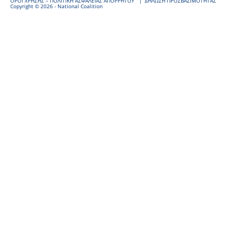
ΟΡΟΙ ΧΡΗΣΗΣ – ΠΟΛΙΤΙΚΗ ΑΣΦΑΛΕΙΑΣ ΑΠΟΡΡΗΤΟΥ
ΔΗΛΩΣΗ ΠΡΟΣΒΑΣΙΜΟΤΗΤΑΣ
Copyright © 2026 - National Coalition