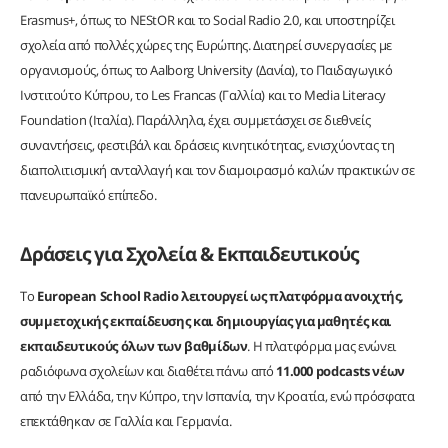
Erasmus+, όπως το NEStOR και το Social Radio 2.0, και υποστηρίζει
σχολεία από πολλές χώρες της Ευρώπης. Διατηρεί συνεργασίες με
οργανισμούς, όπως το Aalborg University (Δανία), το Παιδαγωγικό
Ινστιτούτο Κύπρου, το Les Francas (Γαλλία) και το Media Literacy
Foundation (Ιταλία). Παράλληλα, έχει συμμετάσχει σε διεθνείς
συναντήσεις, φεστιβάλ και δράσεις κινητικότητας, ενισχύοντας τη
διαπολιτισμική ανταλλαγή και τον διαμοιρασμό καλών πρακτικών σε
πανευρωπαϊκό επίπεδο.
Δράσεις για Σχολεία & Εκπαιδευτικούς
Το
European School Radio
λειτουργεί ως πλατφόρμα ανοιχτής,
συμμετοχικής εκπαίδευσης και δημιουργίας για μαθητές και
εκπαιδευτικούς όλων των βαθμίδων
. Η πλατφόρμα μας ενώνει
ραδιόφωνα σχολείων και διαθέτει πάνω από
11.000 podcasts νέων
από την Ελλάδα, την Κύπρο, την Ισπανία, την Κροατία, ενώ πρόσφατα
επεκτάθηκαν σε Γαλλία και Γερμανία.