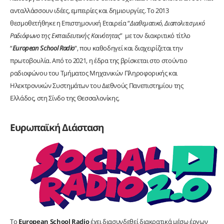
ανταλλάσσουν ιδέες, εμπειρίες και δημιουργίες. Το 2013
θεσμοθετήθηκε η Επιστημονική Εταιρεία “
Διαθεματικό, Διαπολιτισμικό
Ραδιόφωνο της Εκπαιδευτικής Κοινότητας
” με τον διακριτικό τίτλο
“
European School Radio
“, που καθοδηγεί και διαχειρίζεται την
πρωτοβουλία. Από το 2021, η έδρα της βρίσκεται στο στούντιο
ραδιοφώνου του Τμήματος Μηχανικών Πληροφορικής και
Ηλεκτρονικών Συστημάτων του Διεθνούς Πανεπιστημίου της
Ελλάδος, στη Σίνδο της Θεσσαλονίκης.
Ευρωπαϊκή Διάσταση
Το
European School Radio
έχει διασυνδεθεί διακρατικά μέσω έργων