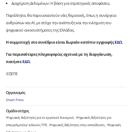
Διαχείριση Δεδομένων: Η βάση για στρατηγικές αποφάσεις.
Παράλληλα, θα παρουσιαστούν νέες θεματικές, όπως η συνέργεια
ανθρώπων και AI, με στόχο την ανάπτυξη και την ενίσχυση του
ψηφιακού οικοσυστήματος της Ελλάδας.
Η συμμετοχή στο συνέδριο είναι δωρεάν κατόπιν εγγραφής
ΕΔΩ
.
Για περισσότερες πληροφορίες σχετικά με τη διοργάνωση,
πατήστε
ΕΔΩ
.
©
ΣΕΠΕ
Οργανισμός
Smart Press
Ομάδα-στόχος
Ψηφιακές δεξιότητες για το εργατικό δυναμικό
Ψηφιακές δεξιότητες για
επαγγελματίες/ ειδικούς ΤΠΕ
Ψηφιακές δεξιότητες στην εκπαίδευση
Ψηφιακές