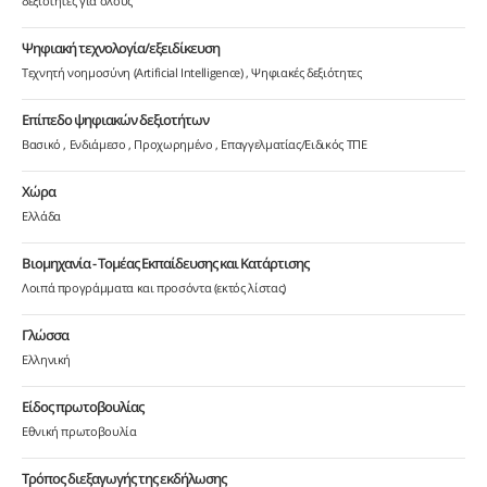
δεξιότητες για όλους
Ψηφιακή τεχνολογία/εξειδίκευση
Τεχνητή νοημοσύνη (Artificial Intelligence)
Ψηφιακές δεξιότητες
Επίπεδο ψηφιακών δεξιοτήτων
Βασικό
Ενδιάμεσο
Προχωρημένο
Επαγγελματίας/Ειδικός ΤΠΕ
Χώρα
Ελλάδα
Βιομηχανία - Τομέας Εκπαίδευσης και Κατάρτισης
Λοιπά προγράμματα και προσόντα (εκτός λίστας)
Γλώσσα
Ελληνική
Είδος πρωτοβουλίας
Εθνική πρωτοβουλία
Τρόπος διεξαγωγής της εκδήλωσης