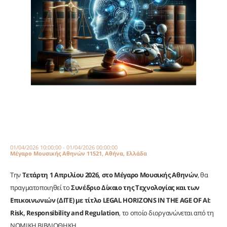
01/04/2026 10:00:00 - 01/04/2026 00:00:00
Μέγαρο Μουσικής Αθηνών 11521, Αθήνα, Ελλάδα
Την
Τετάρτη 1 Απριλίου 2026,
στο Μέγαρο Μουσικής Αθηνών
, θα
πραγματοποιηθεί το
Συνέδριο Δίκαιο της Τεχνολογίας και των
Επικοινωνιών (ΔΙΤΕ) με τίτλο LEGAL HORIZONS IN THE AGE OF AI:
Risk, Responsibility and Regulation
, το οποίο διοργανώνεται από τη
ΝΟΜΙΚΗ ΒΙΒΛΙΟΘΗΚΗ.