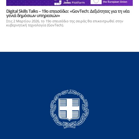
Digital Skills Talks – 19ο επεισόδιο: «GovTech: Δεξιότητες για τη νέα
γενιά δημόσιων υπηρεσιών»
Στις 2 Μαρτίου 2026, το 19ο επεισόδιο της σειράς θα επικεντρωθεί στην
κυβερνητική τεχνολογία (GovTech).