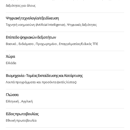
δεξιότητες για όλους
Ψηφιακή τεχνολογία/εξειδίκευση
Τεχνητή νοημοσύνη (Artificial Intelligence)
Ψηφιακές δεξιότητες
Επίπεδο ψηφιακών δεξιοτήτων
Βασικό
Ενδιάμεσο
Προχωρημένο
Επαγγελματίας/Ειδικός ΤΠΕ
Χώρα
Ελλάδα
Βιομηχανία - Τομέας Εκπαίδευσης και Κατάρτισης
Λοιπά προγράμματα και προσόντα (εκτός λίστας)
Γλώσσα
Ελληνική
Αγγλική
Είδος πρωτοβουλίας
Εθνική πρωτοβουλία