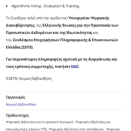
Algorithmic Hiring – Evaluation & Training.
Το Συνέδριο τελεί υπό την αιγίδα του
Υπουργείου Ψηφιακής
Διακυβέρνησης,
της
Ελληνικής Ένωσης για την Προστασία των
Προσωπικών Δεδομένων και της Ιδιωτικότητας
και
του
Συνδέσμου Επιχειρήσεων Πληροφορικής & Επικοινωνιών
Ελλάδας (ΣΕΠΕ).
Για περισσότερες πληροφορίες σχετικά με τη διοργάνωση και
τους τρόπους συμμετοχής, πατήστε
ΕΔΩ
.
©
ΣΕΠΕ, Νομική Βιβλιοθήκη
Οργανισμός
Νομική Βιβλιοθήκη
Ομάδα-στόχος
Ψηφιακές δεξιότητες για το εργατικό δυναμικό
Ψηφιακές δεξιότητες για
επαγγελματίες/ ειδικούς ΤΠΕ
Ψηφιακές δεξιότητες στην εκπαίδευση
Ψηφιακές