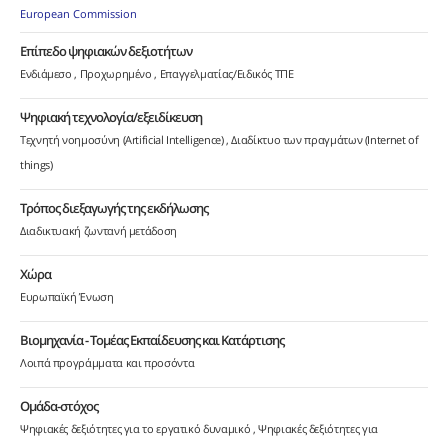
European Commission
Επίπεδο ψηφιακών δεξιοτήτων
Ενδιάμεσο
Προχωρημένο
Επαγγελματίας/Ειδικός ΤΠΕ
Ψηφιακή τεχνολογία/εξειδίκευση
Τεχνητή νοημοσύνη (Artificial Intelligence)
Διαδίκτυο των πραγμάτων (Internet of
things)
Τρόπος διεξαγωγής της εκδήλωσης
Διαδικτυακή ζωντανή μετάδοση
Χώρα
Ευρωπαϊκή Ένωση
Βιομηχανία - Τομέας Εκπαίδευσης και Κατάρτισης
Λοιπά προγράμματα και προσόντα
Ομάδα-στόχος
Ψηφιακές δεξιότητες για το εργατικό δυναμικό
Ψηφιακές δεξιότητες για