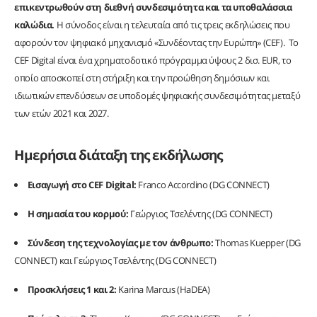
επικεντρωθούν στη διεθνή συνδεσιμότητα και τα υποθαλάσσια
καλώδια.
Η σύνοδος είναι η τελευταία από τις τρεις εκδηλώσεις που
αφορούν τον ψηφιακό μηχανισμό «Συνδέοντας την Ευρώπη» (CEF). Το
CEF Digital είναι ένα χρηματοδοτικό πρόγραμμα ύψους 2 δισ. EUR, το
οποίο αποσκοπεί στη στήριξη και την προώθηση δημόσιων και
ιδιωτικών επενδύσεων σε υποδομές ψηφιακής συνδεσιμότητας μεταξύ
των ετών 2021 και 2027.
Ημερήσια διάταξη της εκδήλωσης
Εισαγωγή στο CEF Digital:
Franco Accordino (DG CONNECT)
Η σημασία του κορμού:
Γεώργιος Τσελέντης (DG CONNECT)
Σύνδεση της τεχνολογίας με τον άνθρωπο:
Thomas Kuepper (DG
CONNECT) και Γεώργιος Τσελέντης (DG CONNECT)
Προσκλήσεις 1 και 2:
Karina Marcus (HaDEA)