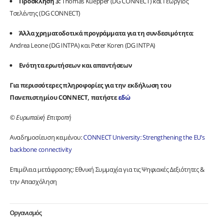
Πρόσκληση 3:
Thomas Kuepper (DG CONNECT) και Γεώργιος
Τσελέντης (DG CONNECT)
Άλλα χρηματοδοτικά προγράμματα για τη συνδεσιμότητα
:
Andrea Leone (DG INTPA) και Peter Koren (DG INTPA)
Ενότητα ερωτήσεων και απαντήσεων
Για περισσότερες πληροφορίες για την εκδήλωση του
Πανεπιστημίου CONNECT, πατήστε
εδώ
© Ευρωπαϊκή Επιτροπή
Αναδημοσίευση κειμένου:
CONNECT University: Strengthening the EU’s
backbone connectivity
Επιμέλεια μετάφρασης: Εθνική Συμμαχία για τις Ψηφιακές Δεξιότητες &
την Απασχόληση
Οργανισμός