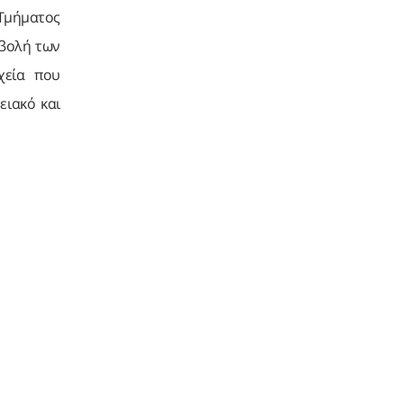
 Τμήματος
μβολή των
χεία που
ειακό και