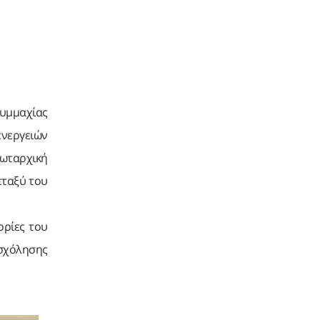
Συμμαχίας
ενεργειών
ωταρχική
εταξύ του
ορίες του
ασχόλησης