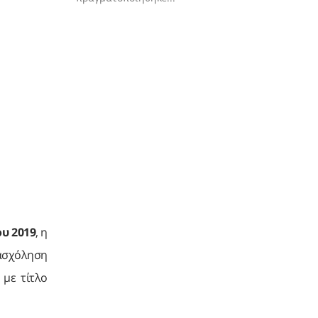
υ 2019
, η
πασχόληση
 με τίτλο