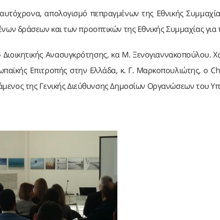
ταυτόχρονα, απολογισμό πεπραγμένων της Εθνικής Συμμαχία
ων δράσεων και των προοπτικών της Εθνικής Συμμαχίας για τ
 Διοικητικής Ανασυγκρότησης, κα Μ. Ξενογιαννακοπούλου. Χ
αϊκής Επιτροπής στην Ελλάδα, κ. Γ. Μαρκοπουλιώτης, ο Chie
ϊστάμενος της Γενικής Διεύθυνσης Δημοσίων Οργανώσεων του Υ