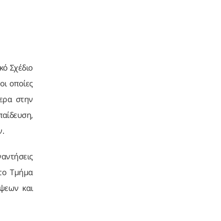
κό Σχέδιο
οι οποίες
τερα στην
παίδευση,
.
ναντήσεις
το Τμήμα
όψεων και