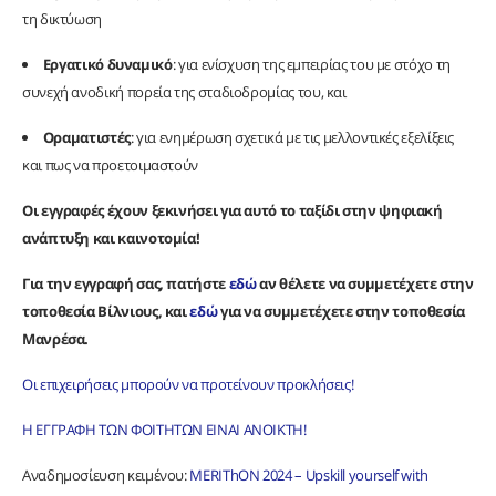
τη δικτύωση
Εργατικό δυναμικό
: για ενίσχυση της εμπειρίας του με στόχο τη
συνεχή ανοδική πορεία της σταδιοδρομίας του, και
Οραματιστές
: για ενημέρωση σχετικά με τις μελλοντικές εξελίξεις
και πως να προετοιμαστούν
Οι εγγραφές έχουν ξεκινήσει για αυτό το ταξίδι στην ψηφιακή
ανάπτυξη και καινοτομία!
Για την εγγραφή σας, πατήστε
εδώ
αν θέλετε να συμμετέχετε στην
τοποθεσία Βίλνιους, και
εδώ
για να συμμετέχετε στην τοποθεσία
Μανρέσα.
Οι επιχειρήσεις μπορούν να προτείνουν προκλήσεις!
Η ΕΓΓΡΑΦΗ ΤΩΝ ΦΟΙΤΗΤΩΝ ΕΙΝΑΙ ΑΝΟΙΚΤΗ!
Αναδημοσίευση κειμένου:
MERIThON 2024 – Upskill yourself with