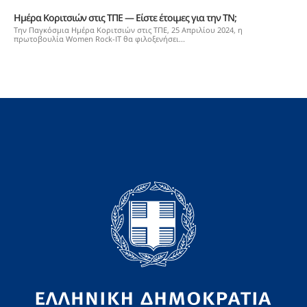
Ημέρα Κοριτσιών στις ΤΠΕ — Είστε έτοιμες για την ΤΝ;
Την Παγκόσμια Ημέρα Κοριτσιών στις ΤΠΕ, 25 Απριλίου 2024, η
πρωτοβουλία Women Rock-IT θα φιλοξενήσει...