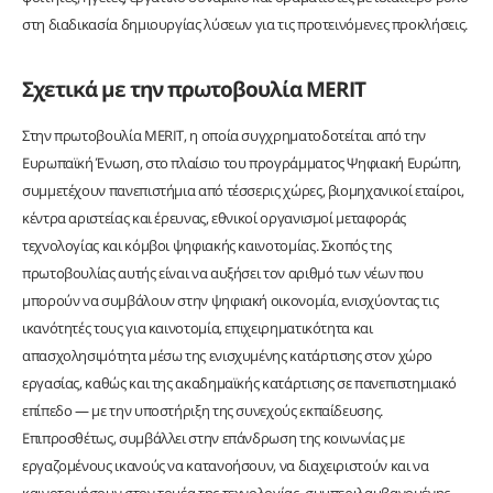
στη διαδικασία δημιουργίας λύσεων για τις προτεινόμενες προκλήσεις.
Σχετικά με την πρωτοβουλία MERIT
Στην πρωτοβουλία MERIT, η οποία συγχρηματοδοτείται από την
Ευρωπαϊκή Ένωση, στο πλαίσιο του προγράμματος Ψηφιακή Ευρώπη,
συμμετέχουν πανεπιστήμια από τέσσερις χώρες, βιομηχανικοί εταίροι,
κέντρα αριστείας και έρευνας, εθνικοί οργανισμοί μεταφοράς
τεχνολογίας και κόμβοι ψηφιακής καινοτομίας. Σκοπός της
πρωτοβουλίας αυτής είναι να αυξήσει τον αριθμό των νέων που
μπορούν να συμβάλουν στην ψηφιακή οικονομία, ενισχύοντας τις
ικανότητές τους για καινοτομία, επιχειρηματικότητα και
απασχολησιμότητα μέσω της ενισχυμένης κατάρτισης στον χώρο
εργασίας, καθώς και της ακαδημαϊκής κατάρτισης σε πανεπιστημιακό
επίπεδο — με την υποστήριξη της συνεχούς εκπαίδευσης.
Επιπροσθέτως, συμβάλλει στην επάνδρωση της κοινωνίας με
εργαζομένους ικανούς να κατανοήσουν, να διαχειριστούν και να