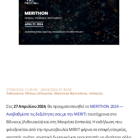
27/04/2024 12:45:00 - 28/04/2024 01:30:00
Λιθουανία Vilnius Lithuania, Manresa Barcelona, Ισπανία
Στις
27 Απριλίου 2024,
θα πραγματοποιηθεί το
MERIThON 2024 —
Αναβαθμίστε τις δεξιότητες σας με την MERIT!
, ταυτόχρονα στο
Βίλνιους (Λιθουανία) και στη Μανρέσα (Ισπανία). Η εκδήλωση που
φιλοξενείται από την πρωτοβουλία MERIT φέρνει σε επαφή εταιρείες,
φοιτητές, ηγέτες, εργατικό δυναμικό και οραματιστές με ιδιαίτερο ρόλο