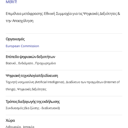
MERIT!
Επιμέλεια μετάφρασης: Εθνική Συμμαχία για τις Ψηφιακές Δεξιότητες &
την Απασχόληση
Οργανισμός
European Commission
Επίπεδο ψηφιακών δεξιοτήτων
Βασικό
Ενδιάμεσο
Προχωρημένο
Ψηφιακή τεχνολογία/εξειδίκευση
Τεχνητή νοημοσύνη (Artificial Intelligence)
Διαδίκτυο των πραγμάτων (Internet of
things)
Ψηφιακές δεξιότητες
Τρόπος διεξαγωγής της εκδήλωσης
Συνδυασμός (δια ζώσης - διαδικτυακά)
Χώρα
Λιθουανία
Ισπανία