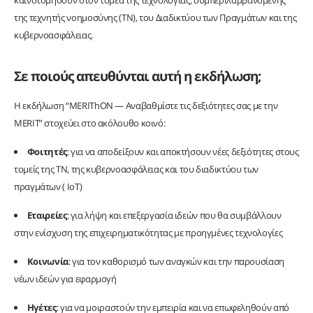
καινοτομήσουν στον τομέα της τεχνολογίας, συμπεριλαμβανομένης
της τεχνητής νοημοσύνης (ΤΝ), του Διαδικτύου των Πραγμάτων και της
κυβερνοασφάλειας.
Σε ποιούς απευθύνται αυτή η εκδήλωση;
Η εκδήλωση “MERIThON — Αναβαθμίστε τις δεξιότητες σας με την
MERIT” στοχεύει στο ακόλουθο κοινό:
Φοιτητές
: για να αποδείξουν και αποκτήσουν νέες δεξιότητες στους
τομείς της ΤΝ, της κυβερνοασφάλειας και του διαδικτύου των
πραγμάτων ( IoT)
Εταιρείες
: για λήψη και επεξεργασία ιδεών που θα συμβάλλουν
στην ενίσχυση της επιχειρηματικότητας με προηγμένες τεχνολογίες
Κοινωνία
: για τον καθορισμό των αναγκών και την παρουσίαση
νέων ιδεών για εφαρμογή
Ηγέτες
: για να μοιραστούν την εμπειρία και να επωφεληθούν από