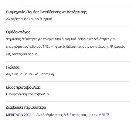
Βιομηχανία - Τομέας Εκπαίδευσης και Κατάρτισης
Αλφαβητισμός και αριθμητική
Ομάδα-στόχος
Ψηφιακές δεξιότητες για το εργατικό δυναμικό
Ψηφιακές δεξιότητες για
επαγγελματίες/ ειδικούς ΤΠΕ
Ψηφιακές δεξιότητες στην εκπαίδευση
Ψηφιακές
δεξιότητες για όλους
Γλώσσα
Αγγλική
Λιθουανική
Ισπανική
Είδος πρωτοβουλίας
Περιφερειακή πρωτοβουλία
Διαβάσετε περισσότερα
MERIThON 2024 — Αναβαθμίστε τις δεξιότητες σας με την MERIT!