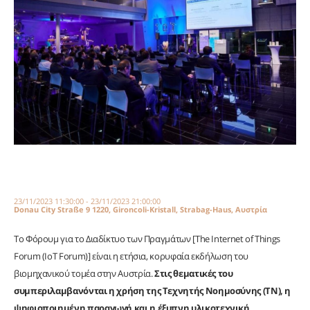
23/11/2023 11:30:00 - 23/11/2023 21:00:00
Donau City Straße 9 1220, Gironcoli-Kristall, Strabag-Haus, Αυστρία
Το Φόρουμ για το Διαδίκτυο των Πραγμάτων [The Internet of Things
Forum (IoT Forum)] είναι η ετήσια, κορυφαία εκδήλωση του
βιομηχανικού τομέα στην Αυστρία.
Στις θεματικές του
συμπεριλαμβανόνται η χρήση της Τεχνητής Νοημοσύνης (ΤΝ), η
ψηφιοποιημένη παραγωγή και η έξυπνη υλικοτεχνική