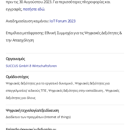
πριν τις 30 Αυγούστου 2023. Για περισσότερες πληροφορίες και
εγγραφές,
πατήστε εδώ
.
Αναδημοσίευση κειμένου:
IoT Forum 2023
Επιμέλεια μετάφρασης: Εθνική Συμμαχία για τις Ψηφιακές Δεξιότητες &
την Απασχόληση
Οργανισμός
SUCCUS GmbH ð Wirtschaftsforen
Ομάδα-στόχος
Ψηφιακές δεξιότητες για το εργατικό δυναμικό
Ψηφιακές δεξιότητες για
επαγγελματίες/ ειδικούς ΤΠΕ
Ψηφιακές δεξιότητες στην εκπαίδευση
Ψηφιακές
δεξιότητες για όλους
Ψηφιακή τεχνολογία/εξειδίκευση
Διαδίκτυο των πραγμάτων (Internet of things)
Επίπεδο ψηφιακών δεξιοτήτων