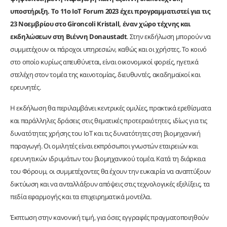
υποστήριξη.
Το 11ο IoT Forum 2023 έχει προγραμματιστεί για τις
23 Νοεμβρίου στο Gironcoli Kristall, έναν χώρο τέχνης και
εκδηλώσεων στη Βιέννη Donaustadt
. Στην εκδήλωση μπορούν να
συμμετέχουν οι πάροχοι υπηρεσιών, καθώς και οι χρήστες. Το κοινό
στο οποίο κυρίως απευθύνεται, είναι οικονομικοί φορείς, ηγετικά
στελέχη στον τομέα της καινοτομίας, διευθυντές, ακαδημαϊκοί και
ερευνητές.
Η εκδήλωση θα περιλαμβάνει κεντρικές ομιλίες, πρακτικά ερεθίσματα
και παράλληλες δράσεις στις θεματικές προτεραιότητες, ιδίως για τις
δυνατότητες χρήσης του IoT και τις δυνατότητες στη βιομηχανική
παραγωγή. Οι ομιλητές είναι εκπρόσωποι γνωστών εταιρειών και
ερευνητικών ιδρυμάτων του βιομηχανικού τομέα. Κατά τη διάρκεια
του Φόρουμ, οι συμμετέχοντες θα έχουν την ευκαιρία να αναπτύξουν
δικτύωση και να ανταλλάξουν απόψεις στις τεχνολογικές εξελίξεις, τα
πεδία εφαρμογής και τα επιχειρηματικά μοντέλα.
Έκπτωση στην κανονική τιμή, για όσες εγγραφές πραγματοποιηθούν