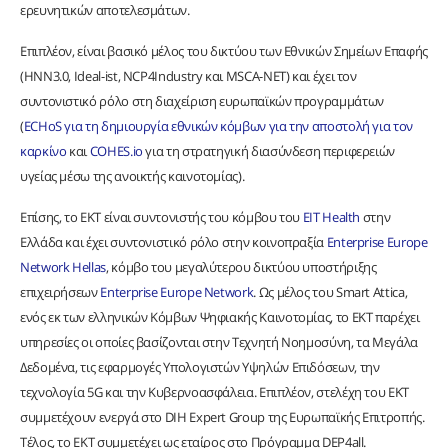
ερευνητικών αποτελεσμάτων.
Επιπλέον, είναι βασικό μέλος του δικτύου των Εθνικών Σημείων Επαφής
(ΗΝΝ3.0, Ideal-ist, NCP4Industry και MSCA-NET) και έχει τον
συντονιστικό ρόλο στη διαχείριση ευρωπαϊκών προγραμμάτων
(
ECHoS για τη δημιουργία εθνικών κόμβων για την αποστολή για τον
καρκίνο
και
COHES.io
για τη στρατηγική διασύνδεση περιφερειών
υγείας μέσω της ανοικτής καινοτομίας).
Επίσης, το ΕΚΤ είναι συντονιστής του κόμβου του
EIT Health
στην
Ελλάδα και έχει συντονιστικό ρόλο στην κοινοπραξία
Enterprise Europe
Network Hellas
, κόμβο του μεγαλύτερου δικτύου υποστήριξης
επιχειρήσεων
Enterprise Europe Network
. Ως μέλος του Smart Attica,
ενός εκ των ελληνικών Κόμβων Ψηφιακής Καινοτομίας, το ΕΚΤ παρέχει
υπηρεσίες οι οποίες βασίζονται στην Τεχνητή Νοημοσύνη, τα Μεγάλα
Δεδομένα, τις εφαρμογές Υπολογιστών Υψηλών Επιδόσεων, την
τεχνολογία 5G και την Κυβερνοασφάλεια. Επιπλέον, στελέχη του ΕΚΤ
συμμετέχουν ενεργά στο DIH Expert Group της Ευρωπαϊκής Επιτροπής.
Τέλος, το ΕΚΤ συμμετέχει ως εταίρος στο Πρόγραμμα DEP4all.