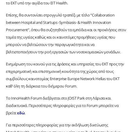
το ΕΚΤ υπό την αιγίδα του EIT Health.
Επίσης, θα συντονίσει στρογγυλό τραπέζι με τίτλο “Collaboration
between Hospital and Startups -Symbiasis- & Health Innovation
Procurement”, όπου θα συζητηθούν τα εμπόδια και οι προκλήσεις στον
τομέα της υγείας καθώς και οι καινοτόμες προμήθειες υγείας που
μπορούν να βελτιώσουν την παραγωγικότητα και να
βελτιστοποιήσουν την ροή εργασιών των νοσοκομειακών μονάδων.
Ενημέρωση του κοινού για τις Δράσεις και υπηρεσίες του ΕΚΤ προς την
επιχειρηματική και επιστημονική κοινότητα της χώρας από τους
συμβούλους καινοτομίας Enterprise Europe Network Hellas του EKT
καθ’ όλη τη διάρκεια του διήμερου Forum.
Το InnoHealth Forum διεξάγεται στο JOIST Park στη Λάρισα και
διαδικτυακά. Περισσότερες πληροφορίες για το Forum μπορείτε να
βρείτε
εδώ
.
Για περισσότερες πληροφορίες για την εκδήλωση δικτύωσης