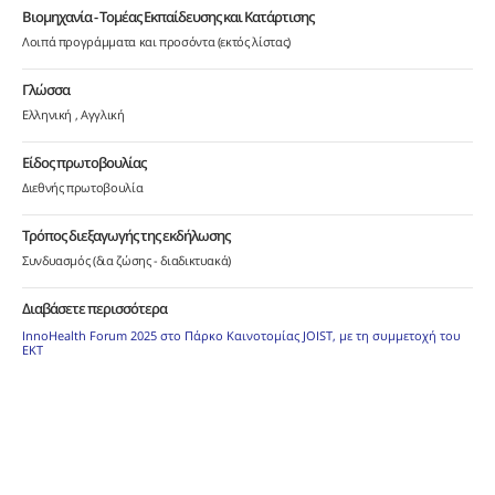
Βιομηχανία - Τομέας Εκπαίδευσης και Κατάρτισης
Λοιπά προγράμματα και προσόντα (εκτός λίστας)
Γλώσσα
Ελληνική
Αγγλική
Είδος πρωτοβουλίας
Διεθνής πρωτοβουλία
Τρόπος διεξαγωγής της εκδήλωσης
Συνδυασμός (δια ζώσης - διαδικτυακά)
Διαβάσετε περισσότερα
InnoHealth Forum 2025 στο Πάρκο Καινοτομίας JOIST, με τη συμμετοχή του
ΕΚΤ