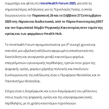
συμμετέχει και φέτος στο
InnoHealth Forum 2025
, μία από τις
σημαντικότερες εκδηλώσεις για τις Τεχνολογίες Υγείας, η οποία
διοργανώνεται την
Παρασκευή 26 και το Σάββατο 27 Σεπτεμβρίου
2025 στη Λάρισα και διαδικτυακά, από το Πάρκο Καινοτομίας JOIST
και τον Ευρωπαϊκό Κόμβο Ψηφιακής Καινοτομίας στον τομέα της
υγείας και των φαρμάκων Health Hub
.
η
Το InnoHealth Forum πραγματοποιείται για 3
συνεχή χρονιά και
αποτελεί μια υβριδική εκδήλωση αφιερωμένη αποκλειστικά στη
διασύνδεση και συνεργασία μεταξύ καινοτόμων φορέων,
επαγγελματιών υγειονομικής περίθαλψης, ηγετών στον χώρο της
ψηφιακής υγείας, φορέων χάραξης πολιτικής και επενδυτών.
Συνδιοργανωτές της εκδήλωσης είναι η Περιφέρεια Θεσσαλίας και το
Πανεπιστήμιο Θεσσαλίας.
Στόχος είναι η διαμόρφωση και η συν-διαμόρφωση του μέλλοντος
στους τομείς της ψηφιακής υγείας και της ιατροφαρμακευτικής
περίθαλψης, με τη χρήση καινοτόμων τεχνολογιών.