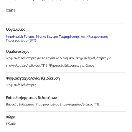
©
EKT
Οργανισμός
InnoHealth Forum
,
Εθνικό Κέντρο Τεκμηρίωσης και Ηλεκτρονικού
Περιεχομένου (ΕΚΤ)
Ομάδα-στόχος
Ψηφιακές δεξιότητες για το εργατικό δυναμικό
Ψηφιακές δεξιότητες για
επαγγελματίες/ ειδικούς ΤΠΕ
Ψηφιακές δεξιότητες για όλους
Ψηφιακή τεχνολογία/εξειδίκευση
Ψηφιακές δεξιότητες
Επίπεδο ψηφιακών δεξιοτήτων
Βασικό
Ενδιάμεσο
Προχωρημένο
Επαγγελματίας/Ειδικός ΤΠΕ
Χώρα
Ελλάδα