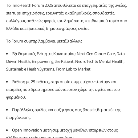
Το InnoHealth Forum 2025 απευθύνεται σε επαγγελματίες της υγείας,
startups, επιχειρήσεις, ερευνητές, ακαδημαϊκούς, σπουδαστές,
συλλόγους ασθενών, φορείς του δημόσιους και ιδιωτικού τομέα από
Ελλάδα και εξωτερικό, δημοσιαγράφους υγείας.
Το Forum συμπεριλαμβάνει, μεταξύ άλλων:
Έξι Θεματικές Ενότητες Καινοτομίας: Next-Gen Cancer Care, Data-
Driven Health, Empowering the Patient, NeuroTech & Mental Health,
Sustainable Health Systems, From Lab to Market
Έκθεση με 25 εκθέτες, στην οποία συμμετέχουν startups και
εταιρείες που δραστηριοποιούνται στον χώρο της υγείας και του
φαρμάκου.
Παράλληλες ομιλίες και συζητήσεις στις βασικές θεματικές της
διοργάνωσης.
Open Innovation με τη συμμετοχή μεγάλων εταιρειών στους
κλάδους της υγείας και του φαρμάκου.