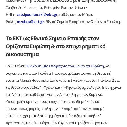
Match4Health, μπορείτε να επικοινωνείτε με τη Ζωή Ατσιπουλιανάκη,
Σύμβουλο Καινοτομίας Enterprise Europe Network
Hellas,
zatsipoulianaki@ekt.gr
, καθώς και τον Μάριο
Ροΐδη,
mroidis@ekt.gr
, Εθνικό Σημείο Επαφής στον Ορίζοντα Ευρώπη.
Το ΕΚΤ ως Εθνικό Σημείο Επαφής στον
Ορίζοντα Ευρώπη & στο επιχειρηματικό
οικοσύστημα
Το ΕΚΤ είναι
Εθνικό Σημείο Επαφής για τον Ορίζοντα Ευρώπη
, και
συγκεκριμένα στον Πυλώνα 1 του προγράμματος για τη θεματική
ενότητα Marie Skłodowska-Curie Actions (MSCA) και στον Πυλώνα 2 για
τις θεματικές ομάδες 1 «Υγεία» και 4 «Ψηφιακές τεχνολογίες, Βιομηχανία
και Διάστημα», καθώς και για την Αποστολή για τον Καρκίνο.
Υποστηρίζει οργανισμούς, επιχειρήσεις, ακαδημαϊκούς και
ερευνητικούς φορείς σε όλη τη διαδρομή: από τον εντοπισμό
ευκαιριών χρηματοδότησης μέχρι τη σύνταξη και υποβολή
προτάσεων, την υλοποίηση των έργων και την αξιοποίηση των