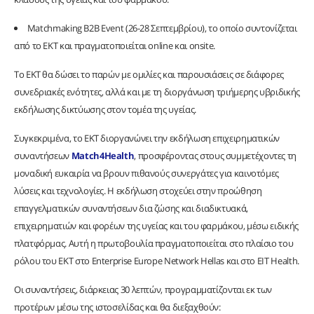
Matchmaking B2B Event (26-28 Σεπτεμβρίου), το οποίο συντονίζεται
από το ΕΚΤ και πραγματοποιείται online και onsite.
Το ΕΚΤ θα δώσει το παρών με ομιλίες και παρουσιάσεις σε διάφορες
συνεδριακές ενότητες, αλλά και με τη διοργάνωση τριήμερης υβριδικής
εκδήλωσης δικτύωσης στον τομέα της υγείας.
Συγκεκριμένα, το ΕΚΤ διοργανώνει την εκδήλωση επιχειρηματικών
συναντήσεων
Match4Health
, προσφέροντας στους συμμετέχοντες τη
μοναδική ευκαιρία να βρουν πιθανούς συνεργάτες για καινοτόμες
λύσεις και τεχνολογίες. Η εκδήλωση στοχεύει στην προώθηση
επαγγελματικών συναντήσεων δια ζώσης και διαδικτυακά,
επιχειρηματιών και φορέων της υγείας και του φαρμάκου, μέσω ειδικής
πλατφόρμας. Αυτή η πρωτοβουλία πραγματοποιείται στο πλαίσιο του
ρόλου του ΕΚΤ στο Enterprise Europe Network Hellas και στο EIT Health.
Οι συναντήσεις, διάρκειας 30 λεπτών, προγραμματίζονται εκ των
προτέρων μέσω της ιστοσελίδας και θα διεξαχθούν: