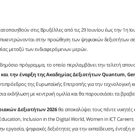
τοποιηθούν στις Βρυξέλλες από τις 29 Ιουνίου έως την 1η Ιο
 επικεντρώνονται στην προώθηση των ψηφιακών δεξιοτήτων σ
σίας μεταξύ των ενδιαφερόμενων μερών.
ο δημόσιο πρόγραμμα, το οποίο περιλαμβάνει την τελετή απο
και την έναρξη της Ακαδημίας Δεξιοτήτων Quantum, Gen
ντιπρόεδρος της Ευρωπαϊκής Επιτροπής για την τεχνολογική κ
σια εκδήλωση με κεντρική ομιλία και θα παρουσιάσει τα βραβε
ιακών Δεξιοτήτων 2026
θα αποκαλύψει τους πέντε νικητές 
or Education, Inclusion in the Digital World, Women in ICT Careers
ην εργασία, ψηφιακές δεξιότητες για την εκπαίδευση, ένταξη 