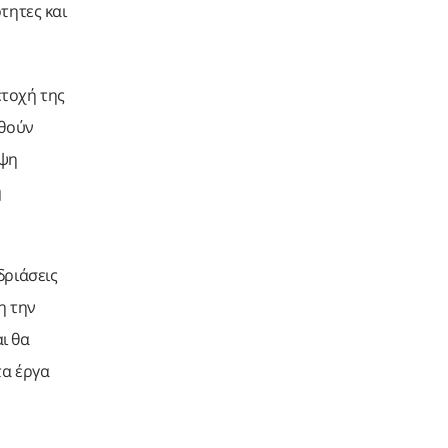
τητες και
ετοχή της
ωθούν
υψη
ή
δριάσεις
η την
ι θα
τα έργα