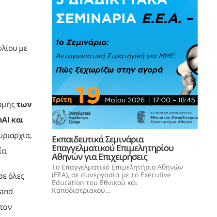
υλίου με
ε
νομής
των
AI και
υριαρχία,
Εκπαιδευτικά Σεμινάρια
Επαγγελματικού Επιμελητηρίου
ία.
Αθηνών για Επιχειρήσεις
Το Επαγγελματικό Επιμελητήριο Αθηνών
(ΕΕΑ), σε συνεργασία με το Executive
σε όλες
Education του Εθνικού και
Καποδιστριακού...
 and
στον