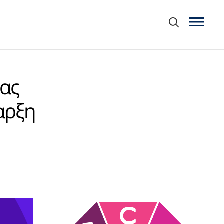
μας
αρξη