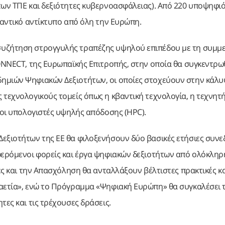
των ΤΠΕ και δεξιότητες κυβερνοασφάλειας). Από 220 υποψηφιό
μαντικό αντίκτυπο από όλη την Ευρώπη.
συζήτηση στρογγυλής τραπέζης υψηλού επιπέδου με τη συμμ
CONNECT, της Ευρωπαϊκής Επιτροπής, στην οποία θα συγκεντρ
δημιών Ψηφιακών Δεξιοτήτων, οι οποίες στοχεύουν στην κάλ
 τεχνολογικούς τομείς όπως η κβαντική τεχνολογία, η τεχνητ
 οι υπολογιστές υψηλής απόδοσης (HPC).
εξιοτήτων της ΕΕ θα φιλοξενήσουν δύο βασικές ετήσιες συνε
φερόμενοι φορείς και έργα ψηφιακών δεξιοτήτων από ολόκληρ
τες και την Απασχόληση θα ανταλλάξουν βέλτιστες πρακτικές κα
καετία», ενώ το Πρόγραμμα «Ψηφιακή Ευρώπη» θα συγκαλέσει 
τες και τις τρέχουσες δράσεις.