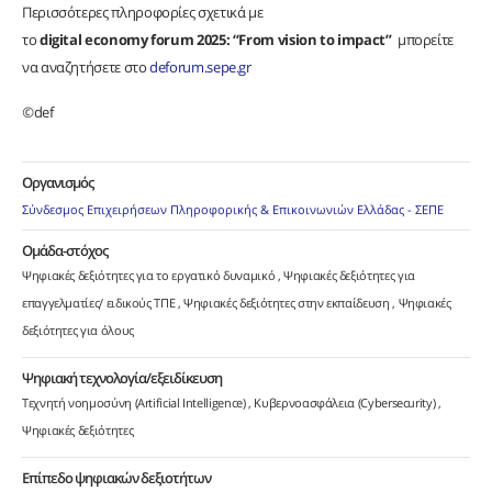
Περισσότερες πληροφορίες σχετικά με
το
digital
economy
forum 2025: “From
vision
to
impact”
μπορείτε
να αναζητήσετε στο
deforum.sepe.gr
©
def
Οργανισμός
Σύνδεσμος Επιχειρήσεων Πληροφορικής & Επικοινωνιών Ελλάδας - ΣΕΠΕ
Ομάδα-στόχος
Ψηφιακές δεξιότητες για το εργατικό δυναμικό
Ψηφιακές δεξιότητες για
επαγγελματίες/ ειδικούς ΤΠΕ
Ψηφιακές δεξιότητες στην εκπαίδευση
Ψηφιακές
δεξιότητες για όλους
Ψηφιακή τεχνολογία/εξειδίκευση
Τεχνητή νοημοσύνη (Artificial Intelligence)
Κυβερνοασφάλεια (Cybersecurity)
Ψηφιακές δεξιότητες
Επίπεδο ψηφιακών δεξιοτήτων