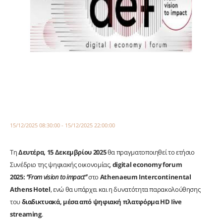
15/12/2025 08:30:00 - 15/12/2025 22:00:00
Tη
Δευτέρα, 15 Δεκεμβρίου 2025
θα πραγματοποιηθεί το ετήσιο
Συνέδριο της ψηφιακής οικονομίας,
digital economy forum
2025:
“From
vision
to
impact”
στο
Athenaeum Intercontinental
Athens Hotel
, ενώ θα υπάρχει και η δυνατότητα παρακολούθησης
του
διαδικτυακά, μέσα από ψηφιακή πλατφόρμα HD Iive
streaming
.