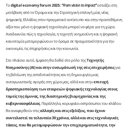
Το
digital
economy
forum
2025:
“
From
vision
to
impact
”
εστιάζει στη
μετάβαση από το Όραμα και την Στρατηγική επιλογή μίας νέας
ψηφιακής Ελλάδας στον πραγματικό αντίκτυπο και στην προστιθέμενη
αξία που μόνο η ψηφιακή τεχνολογία μπορεί να φέρει για τη χώρα.
Αναδεικνύει πώς η τεχνολογία, η τεχνητή νοημοσύνη και η ψηφιακή
καινοτομία μεταμορφώνουν το όραμα σε πραγματικότητα για την
οικονομία, τις επιχειρήσεις και την κοινωνία.
Στο πλαίσιο αυτό, έμφαση θα δοθεί στο ρόλο της
Τεχνητής
Νοημοσύνης (ΑΙ) και στην ενσωμάτωσή της στις επιχειρήσεις
για
τη βελτίωση της αποδοτικότητας και τη δημιουργία μιας
ανταγωνιστικής αγοράς στη χώρα μας, αλλά και στην
επιτυχή
δραστηριοποίηση των εταιρειών ψηφιακής τεχνολογίας στους
τομείς της άμυνας, της διαστημικής βιομηχανίας και της
κυβερνοασφάλειας
. Παράλληλα, κορυφαίοι εκπρόσωποι του κλάδου
θα αναφερθούν στις
αλλαγές και στις εξελίξεις, που έχουν
συντελεστεί τα τελευταία 30 χρόνια, αλλά και στις τεχνολογικές
τάσεις, που θα μεταμορφώσουν την επιχειρηματικότητα, την