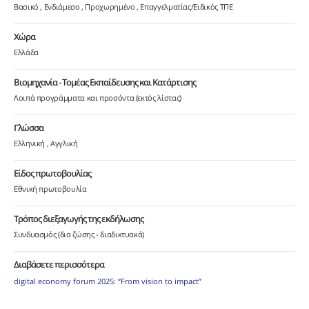
Βασικό
Ενδιάμεσο
Προχωρημένο
Επαγγελματίας/Ειδικός ΤΠΕ
Χώρα
Ελλάδα
Βιομηχανία - Τομέας Εκπαίδευσης και Κατάρτισης
Λοιπά προγράμματα και προσόντα (εκτός λίστας)
Γλώσσα
Ελληνική
Αγγλική
Είδος πρωτοβουλίας
Εθνική πρωτοβουλία
Τρόπος διεξαγωγής της εκδήλωσης
Συνδυασμός (δια ζώσης - διαδικτυακά)
Διαβάσετε περισσότερα
digital economy forum 2025: “From vision to impact”