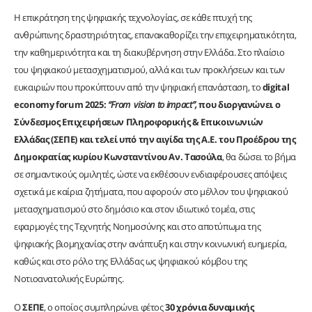
H επικράτηση της ψηφιακής τεχνολογίας, σε κάθε πτυχή της
ανθρώπινης δραστηριότητας, επανακαθορίζει την επιχειρηματικότητα,
την καθημερινότητα και τη διακυβέρνηση στην Ελλάδα. Στο πλαίσιο
του ψηφιακού μετασχηματισμού, αλλά και των προκλήσεων και των
ευκαιριών που προκύπτουν από την ψηφιακή επανάσταση, το
digital
economy forum 2025:
“From vision to impact”,
που διοργανώνει ο
Σύνδεσμος Επιχειρήσεων Πληροφορικής & Επικοινωνιών
Ελλάδας (ΣΕΠΕ) και τελεί υπό την αιγίδα της Α.Ε. του Προέδρου της
Δημοκρατίας κυρίου Κωνσταντίνου Αν. Τασούλα
, θα δώσει το βήμα
σε σημαντικούς ομιλητές, ώστε να εκθέσουν ενδιαφέρουσες απόψεις
σχετικά με καίρια ζητήματα, που αφορούν στο μέλλον του ψηφιακού
μετασχηματισμού στο δημόσιο και στον ιδιωτικό τομέα, στις
εφαρμογές της Τεχνητής Νοημοσύνης και στο αποτύπωμα της
ψηφιακής βιομηχανίας στην ανάπτυξη και στην κοινωνική ευημερία,
καθώς και στο ρόλο της Ελλάδας ως ψηφιακού κόμβου της
Νοτιοανατολικής Ευρώπης.
Ο
ΣΕΠΕ
, ο οποίος συμπληρώνει φέτος
30 χρόνια δυναμικής