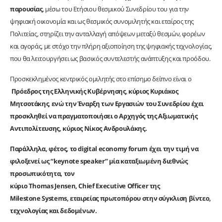
παρουσίας
, μέσω του Ετήσιου θεσμικού Συνεδρίου του για την
ψηφιακή οικονομία και ως θεσμικός συνομιλητής και εταίρος της
Πολιτείας, στηρίζει την ανταλλαγή απόψεων μεταξύ θεσμών, φορέων
και αγοράς, με στόχο την πλήρη αξιοποίηση της ψηφιακής τεχνολογίας,
που θα λειτουργήσει ως βασικός συντελεστής ανάπτυξης και προόδου.
Προσκεκλημένος κεντρικός ομιλητής στο επίσημο δείπνο είναι ο
Πρόεδρος της Ελληνικής Κυβέρνησης
,
κύριος Κυριάκος
Μητσοτάκης
,
ενώ την Έναρξη των Εργασιών του Συνεδρίου έχει
προσκληθεί να πραγματοποιήσει ο Αρχηγός της Αξιωματικής
Αντιπολίτευσης, κύριος Νίκος Ανδρουλάκης.
Παράλληλα, φέτος, το digital economy forum έχει την τιμή να
φιλοξενεί ως “keynote
speaker” μία καταξιωμένη διεθνώς
προσωπικότητα, τον
κύριο Thomas
Jensen, Chief
Executive
Officer
της
Milestone
Systems, εταιρείας πρωτοπόρου στην σύγκλιση βίντεο,
τεχνολογίας και δεδομένων.