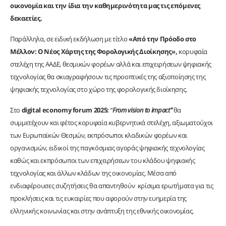
οικονομία και την ίδια την καθημερινότητα μας τις επόμενες
δεκαετίες.
Παράλληλα, σε ειδική εκδήλωση με τίτλο
«Από την Πρόοδο στο
Μέλλον: Ο Νέος Χάρτης της Φορολογικής Διοίκησης»,
κορυφαία
στελέχη της ΑΑΔΕ, θεσμικών φορέων αλλά και επιχειρήσεων ψηφιακής
τεχνολογίας θα σκιαγραφήσουν τις προοπτικές της αξιοποίησης της
ψηφιακής τεχνολογίας στο χώρο της φορολογικής διοίκησης.
Στο
digital economy forum 2025:
“
From
vision
to
impact
”
θα
συμμετέχουν και φέτος κορυφαία κυβερνητικά στελέχη, αξιωματούχοι
των Ευρωπαϊκών Θεσμών, εκπρόσωποι κλαδικών φορέων και
οργανισμών, ειδικοί της παγκόσμιας αγοράς ψηφιακής τεχνολογίας
καθώς και εκπρόσωποι των επιχειρήσεων του κλάδου ψηφιακής
τεχνολογίας και άλλων κλάδων της οικονομίας. Μέσα από
ενδιαφέρουσες συζητήσεις θα απαντηθούν κρίσιμα ερωτήματα για τις
προκλήσεις και τις ευκαιρίες που αφορούν στην ευημερία της
ελληνικής κοινωνίας και στην ανάπτυξη της εθνικής οικονομίας.