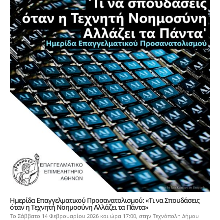
Ημερίδα Επαγγελματικού Προσανατολισμού: «Τι να Σπουδάσεις
όταν η Τεχνητή Νοημοσύνη Αλλάζει τα Πάντα»
Το Σάββατο 14 Φεβρουαρίου 2026 και ώρα 17:00, στην Τεχνόπολη Δήμου