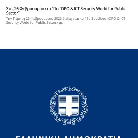
Στις 26 Φεβρουαρίου το 11ο “DPO & ICT Security World for Public
Sector”
Την Πέμπτη 26 Φεβρουαρίου 2026 διεξάγεται το 11o Συνέδριο «DPO & ICT
Security World for Public Sector» με...