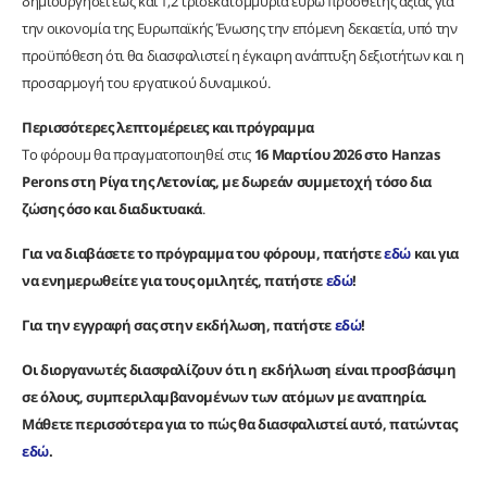
δημιουργήσει έως και 1,2 τρισεκατομμύρια ευρώ πρόσθετης αξίας για
την οικονομία της Ευρωπαϊκής Ένωσης την επόμενη δεκαετία, υπό την
προϋπόθεση ότι θα διασφαλιστεί η έγκαιρη ανάπτυξη δεξιοτήτων και η
προσαρμογή του εργατικού δυναμικού.
Περισσότερες λεπτομέρειες και πρόγραμμα
Το φόρουμ θα πραγματοποιηθεί στις
16 Μαρτίου 2026
στο Hanzas
Perons στη Ρίγα της Λετονίας, με
δωρεάν συμμετοχή τόσο δια
ζώσης όσο και διαδικτυακά
.
Για να διαβάσετε το πρόγραμμα του φόρουμ, πατήστε
εδώ
και για
να ενημερωθείτε για τους ομιλητές, πατήστε
εδώ
!
Για την εγγραφή σας στην εκδήλωση, πατήστε
εδώ
!
Οι διοργανωτές διασφαλίζουν ότι η εκδήλωση είναι προσβάσιμη
σε όλους, συμπεριλαμβανομένων των ατόμων με αναπηρία.
Μάθετε περισσότερα για το πώς θα διασφαλιστεί αυτό, πατώντας
εδώ
.