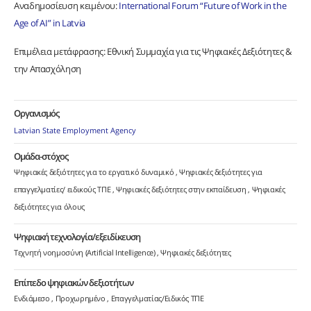
Αναδημοσίευση κειμένου:
International Forum “Future of Work in the
Age of AI” in Latvia
Επιμέλεια μετάφρασης: Εθνική Συμμαχία για τις Ψηφιακές Δεξιότητες &
την Απασχόληση
Οργανισμός
Latvian State Employment Agency
Ομάδα-στόχος
Ψηφιακές δεξιότητες για το εργατικό δυναμικό
Ψηφιακές δεξιότητες για
επαγγελματίες/ ειδικούς ΤΠΕ
Ψηφιακές δεξιότητες στην εκπαίδευση
Ψηφιακές
δεξιότητες για όλους
Ψηφιακή τεχνολογία/εξειδίκευση
Τεχνητή νοημοσύνη (Artificial Intelligence)
Ψηφιακές δεξιότητες
Επίπεδο ψηφιακών δεξιοτήτων
Ενδιάμεσο
Προχωρημένο
Επαγγελματίας/Ειδικός ΤΠΕ