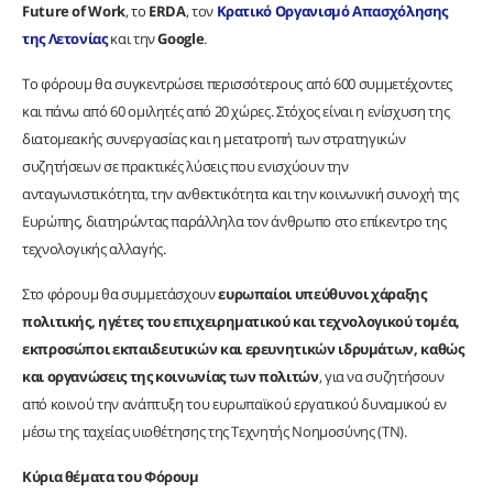
Future of Work
, το
ERDA
, τον
Κρατικό Οργανισμό Απασχόλησης
της Λετονίας
και την
Google
.
Το φόρουμ θα συγκεντρώσει περισσότερους από 600 συμμετέχοντες
και πάνω από 60 ομιλητές από 20 χώρες. Στόχος είναι η ενίσχυση της
διατομεακής συνεργασίας και η μετατροπή των στρατηγικών
συζητήσεων σε πρακτικές λύσεις που ενισχύουν την
ανταγωνιστικότητα, την ανθεκτικότητα και την κοινωνική συνοχή της
Ευρώπης, διατηρώντας παράλληλα τον άνθρωπο στο επίκεντρο της
τεχνολογικής αλλαγής.
Στο φόρουμ θα συμμετάσχουν
ευρωπαίοι υπεύθυνοι χάραξης
πολιτικής, ηγέτες του επιχειρηματικού και τεχνολογικού τομέα,
εκπροσώποι εκπαιδευτικών και ερευνητικών ιδρυμάτων, καθώς
και οργανώσεις της κοινωνίας των πολιτών
, για να συζητήσουν
από κοινού την ανάπτυξη του ευρωπαϊκού εργατικού δυναμικού εν
μέσω της ταχείας υιοθέτησης της Τεχνητής Νοημοσύνης (ΤΝ).
Κύρια θέματα του Φόρουμ