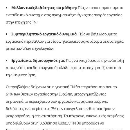
Μελλοντικές δεξιότητες και μάθηση:
Πώς να προσαρμόσουμε το
εκπαιδευτικό σύστημα στις πραγματικές ανάγκες της αγοράς εργασίας
στην εποχή της ΤΝ;
Συμπεριληπτικό εργατικό δυναμικό:
Πώς να βελτιώσουμε το
εργασιακό περιβάλλον για νέους, ηλικιωμένους και άτομα με αναπηρία
μέσω των νέων τεχνολογιών;
Εργασία και δημιουργικότητα:
Πώς να ενισχύσουμε την ανάπτυξη
στους νέους και δημιουργικούς κλάδους που μετασχηματίζονται από
την ψηφιοποίηση;
Οι προβλέψεις δείχνουν ότι η γενετική ΤΝ θα επηρεάσει περίπου το
61% των θέσεων εργασίας στην Ευρώπη, μετασχηματίζοντας
σημαντικά το περιεχόμενο των εργασιών και τις απαιτούμενες
δεξιότητες, ενώ περίπου το 7% των επαγγελμάτων θα απαιτήσουν
μακροπρόθεσμη επανακατάρτιση. Ταυτόχρονα, οικονομικές εκτιμήσεις
υποδηλώνουν ότι η υιοθέτηση λύσεων ΤΝ θα μπορούσε να