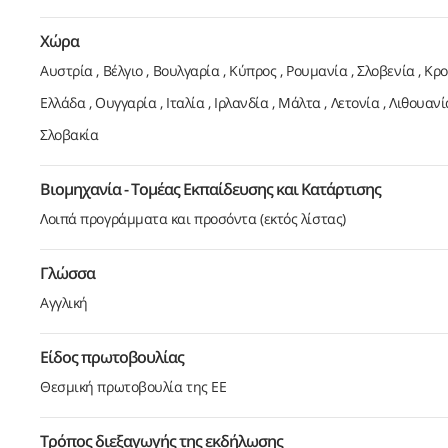
Χώρα
Αυστρία
Βέλγιο
Βουλγαρία
Κύπρος
Ρουμανία
Σλοβενία
Κρο
Ελλάδα
Ουγγαρία
Ιταλία
Ιρλανδία
Μάλτα
Λετονία
Λιθουανί
Σλοβακία
Βιομηχανία - Τομέας Εκπαίδευσης και Κατάρτισης
Λοιπά προγράμματα και προσόντα (εκτός λίστας)
Γλώσσα
Αγγλική
Είδος πρωτοβουλίας
Θεσμική πρωτοβουλία της ΕΕ
Τρόπος διεξαγωγής της εκδήλωσης