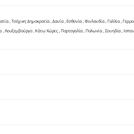
ατία
Τσέχικη Δημοκρατία
Δανία
Εσθονία
Φινλανδία
Γαλλία
Γερμα
α
Λουξεμβούργο
Κάτω Χώρες
Πορτογαλία
Πολωνία
Σουηδία
Ισπα