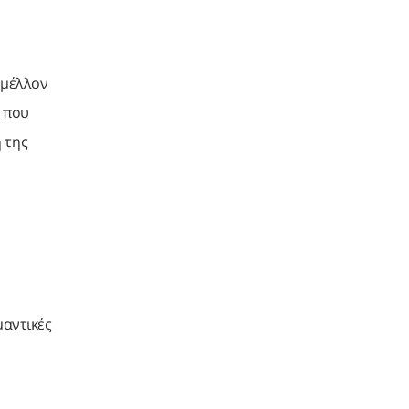
 μέλλον
ς που
 της
μαντικές