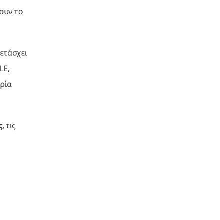
σουν το
ετάσχει
LE,
τρία
ς
, τις