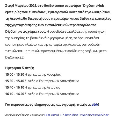
Στις 6 Μαρτίου 2025, στο διαδικτυακό σεμινάριο “DigCompHub
εμπειρίες που εμπνέουν”, εμπειρογνώμονες από την Αυστρία και
τη Λετονία θα διερευνήσουν περαιτέρω και σε βάθος τις εμπειρίες
της χαρτογράφησης των εκπαιδευτικών προσφορών στο
DigComp στις χώρες τους.
Η συνεδρία θα καλύψει την προσέγγιση
της Αυστρίας, τα βασικά ενδιαφερόμενα μέρη, το όραμα για ένα
ενοποιημένο πλαίσιο, και την εμπειρία της Λετονίας στη σύζευξη
τυπικών και μη τυπικών προγραμμάτων εκπαίδευσης ενηλίκων με το
DigComp 2.2.
Ημερήσια διάταξη
15:00 – 15:30
Η εμπειρία της Αυστρίας
15:30 – 15:40
Συνεδρία Ερωτήσεων & Απαντήσεων
15:40 – 16:10
Η εμπειρία της Λετονίας
16:10 – 16:20
Συνεδρία Ερωτήσεων & Απαντήσεων
Για περισσότερες πληροφορίες και εγγραφή, πατήστε
εδώ
!
Αναδημοσίευση κειμένου:
DigCompHub Inspiring Experiences webinar: