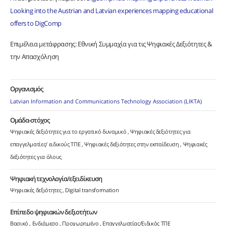
Looking into the Austrian and Latvian experiences mapping educational
offers to DigComp
Επιμέλεια μετάφρασης: Εθνική Συμμαχία για τις Ψηφιακές Δεξιότητες &
την Απασχόληση
Οργανισμός
Latvian Information and Communications Technology Association (LIKTA)
Ομάδα-στόχος
Ψηφιακές δεξιότητες για το εργατικό δυναμικό
Ψηφιακές δεξιότητες για
επαγγελματίες/ ειδικούς ΤΠΕ
Ψηφιακές δεξιότητες στην εκπαίδευση
Ψηφιακές
δεξιότητες για όλους
Ψηφιακή τεχνολογία/εξειδίκευση
Ψηφιακές δεξιότητες
Digital transformation
Επίπεδο ψηφιακών δεξιοτήτων
Βασικό
Ενδιάμεσο
Προχωρημένο
Επαγγελματίας/Ειδικός ΤΠΕ