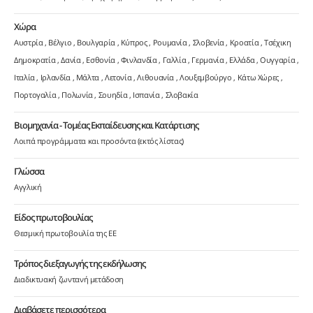
Χώρα
Αυστρία
Βέλγιο
Βουλγαρία
Κύπρος
Ρουμανία
Σλοβενία
Κροατία
Τσέχικη
Δημοκρατία
Δανία
Εσθονία
Φινλανδία
Γαλλία
Γερμανία
Ελλάδα
Ουγγαρία
Ιταλία
Ιρλανδία
Μάλτα
Λετονία
Λιθουανία
Λουξεμβούργο
Κάτω Χώρες
Πορτογαλία
Πολωνία
Σουηδία
Ισπανία
Σλοβακία
Βιομηχανία - Τομέας Εκπαίδευσης και Κατάρτισης
Λοιπά προγράμματα και προσόντα (εκτός λίστας)
Γλώσσα
Αγγλική
Είδος πρωτοβουλίας
Θεσμική πρωτοβουλία της ΕΕ
Τρόπος διεξαγωγής της εκδήλωσης
Διαδικτυακή ζωντανή μετάδοση
Διαβάσετε περισσότερα