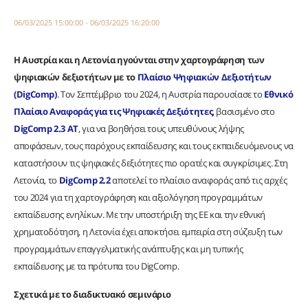
06/03/2025 15:00:00 - 06/03/2025 16:20:00
Η Αυστρία και η Λετονία ηγούνται στην χαρτογράφηση των
ψηφιακών δεξιοτήτων με το
Πλαίσιο Ψηφιακών Δεξιοτήτων
(DigComp)
. Τον Σεπτέμβριο του 2024, η Αυστρία παρουσίασε το
Εθνικό
Πλαίσιο Αναφοράς για τις Ψηφιακές Δεξιότητες
, βασισμένο στο
DigComp 2.3 AT
, για να βοηθήσει τους υπευθύνους λήψης
αποφάσεων, τους παρόχους εκπαίδευσης και τους εκπαιδευόμενους να
καταστήσουν τις ψηφιακές δεξιότητες πιο ορατές και συγκρίσιμες. Στη
Λετονία, το
DigComp 2.2
αποτελεί το πλαίσιο αναφοράς από τις αρχές
του 2024 για τη χαρτογράφηση και αξιολόγηση προγραμμάτων
εκπαίδευσης ενηλίκων. Με την υποστήριξη της ΕΕ και την εθνική
χρηματοδότηση, η Λετονία έχει αποκτήσει εμπειρία στη σύζευξη των
προγραμμάτων επαγγελματικής ανάπτυξης και μη τυπικής
εκπαίδευσης με τα πρότυπα του DigComp.
Σχετικά με το διαδικτυακό σεμινάριο