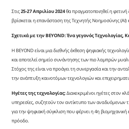
Στις
25-27 Απριλίου
2024
θα πραγματοποιηθεί η φετινή
βρίσκεται η επανάσταση της Τεχνητής Νοημοσύνης (AI) κ
Σχετικά με την BEYOND: Ένα γεγονός Τεχνολογίας, 
H BEYOND είναι μια διεθνής έκθεση ψηφιακής τεχνολογί
και αποτελεί σημείο συνάντησης των πιο λαμπρών μυαλώ
Στόχος της είναι να προάγει τη συνεργασία και την αντ
την ανάπτυξη καινοτόμων τεχνολογιών και επιχειρηματι
Ηγέτες της τεχνολογίας:
Διακεκριμένοι ηγέτες στον κλ
υπηρεσίες, συζητούν τον αντίκτυπο των αναδυόμενων τεχ
για την ψηφιακή σύγκλιση που φέρνει η 4η βιομηχανική 
πρόοδο.