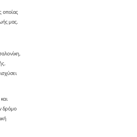
ς οποίας
ωής μας.
σαλονίκη,
ής.
νισχύσει
 και
οv δρόμο
ική