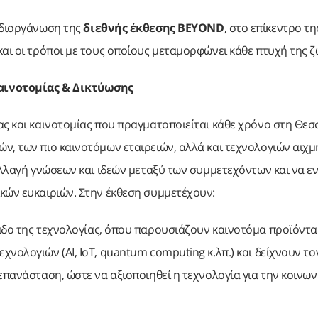
 διοργάνωση της
διεθνής έκθεσης BEYOND
, στο επίκεντρο τη
αι οι τρόποι με τους οποίους μεταμορφώνει κάθε πτυχή της ζ
Καινοτομίας & Δικτύωσης
ας και καινοτομίας που πραγματοποιείται κάθε χρόνο στη Θεσ
ν, των πιο καινοτόμων εταιρειών, αλλά και τεχνολογιών αιχμ
αλλαγή γνώσεων και ιδεών μεταξύ των συμμετεχόντων και να ε
κών ευκαιριών. Στην έκθεση συμμετέχουν:
άδο της τεχνολογίας, όπου παρουσιάζουν καινοτόμα προϊόντα
νολογιών (ΑΙ, ΙοΤ, quantum computing κ.λπ.) και δείχνουν τ
επανάσταση, ώστε να αξιοποιηθεί η τεχνολογία για την κοινων