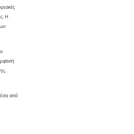
οριακές
ς. Η
νων
ην
 έμφαση
ης,
Μέσα από