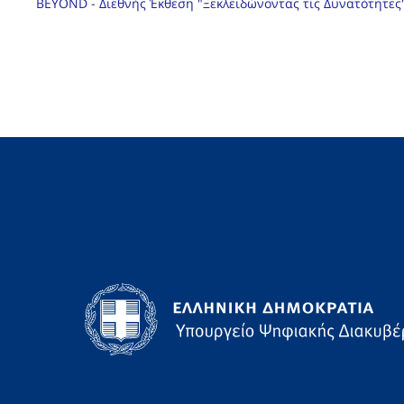
BEYOND - Διεθνής Έκθεση "Ξεκλειδώνοντας τις Δυνατότητες