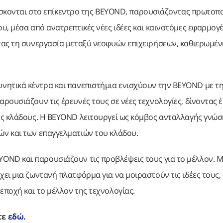
 βρίσκονται στο επίκεντρο της BEYOND, παρουσιάζοντας πρωτοπ
, μέσα από ανατρεπτικές νέες ιδέες και καινοτόμες εφαρμογέ
τας τη συνεργασία μεταξύ νεοφυών επιχειρήσεων, καθιερωμέ
νητικά κέντρα και πανεπιστήμια ενισχύουν την BEYOND με τ
ρουσιάζουν τις έρευνές τους σε νέες τεχνολογίες, δίνοντας
υς κλάδους. Η BEYOND λειτουργεί ως κόμβος ανταλλαγής γνώσ
ν και των επαγγελματιών του κλάδου.
OND και παρουσιάζουν τις προβλέψεις τους για το μέλλον. 
ει μια ζωντανή πλατφόρμα για να μοιραστούν τις ιδέες τους,
ποχή και το μέλλον της τεχνολογίας.
τε
εδώ
.