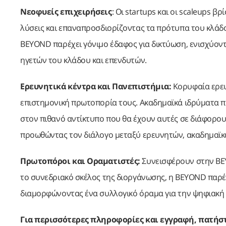
Νεοφυείς επιχειρήσεις
: Οι startups και οι scaleups
λύσεις και επαναπροσδιορίζοντας τα πρότυπα του κλάδου
BEYOND παρέχει γόνιμο έδαφος για δικτύωση, ενισχύον
ηγετών του κλάδου και επενδυτών.
Ερευνητικά κέντρα και Πανεπιστήμια:
Κορυφαία ερευ
επιστημονική πρωτοπορία τους. Ακαδημαϊκά ιδρύματα πα
στον πιθανό αντίκτυπο που θα έχουν αυτές σε διάφορο
προωθώντας τον διάλογο μεταξύ ερευνητών, ακαδημαϊκώ
Πρωτοπόροι και Οραματιστές:
Συνεισφέρουν στην BEY
το συνεδριακό σκέλος της διοργάνωσης, η BEYOND παρέχ
διαμορφώνοντας ένα συλλογικό όραμα για την ψηφιακή ε
Για περισσότερες πληροφορίες και εγγραφή, πατήσ