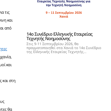
ια τις
ινη και
αι από
14o Συνέδριο Ελληνικής Εταιρείας
Τεχνητής Νοημοσύνης
Στις 9-11 Σεπτεμβρίου 2026, θα
πραγματοποιηθεί στα Χανιά το 14ο Συνέδριο
ητες
της Ελληνικής Εταιρείας Τεχνητής...
χανία,
μοί και
 και στη
ους
ντες θα