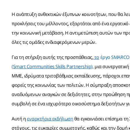
Η ανάπτυξη ανθεκτικών έξυπνων κοινοτήτων, που θα λ
προκλήσεις του μέλλοντος,
εξαρτάται από ένα εργατικό 
την κοινωνική μετάβαση. Η αντιμετώπιση αυτών των προ
όλες τις ομάδες ενδιαφερόμενων μερών.
Για τη στήριξη αυτής της προσπάθειας,
το
έργο SMARCO
(Smart Communities Skills Partnership),
μια συνεργατική
ΜΜΕ, ιδρύματα τριτοβάθμιας εκπαίδευσης, πάροχοι επαγ
φορείς της κοινωνίας των πολιτών. Η σύμπραξη αποσκο
αναδυόμενων αναγκών σε δεξιότητες, στην προώθηση πρ
συμβολή σε ένα ισχυρότερο οικοσύστημα δεξιοτήτων γι
Αυτή η
εναρκτήρια εκδήλωση
θα εγκαινιάσει επίσημα τ
στόχους, τις ευκαιρίες συμμετοχής, καθώς και
τ
ην δομή 