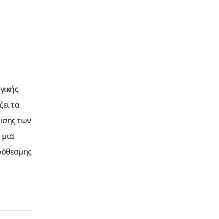
γικής
ζει τα
ισης των
 μια
πρόθεσμης