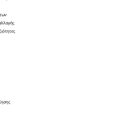
 των
ταλλαγής
ξιότητες
ίησης