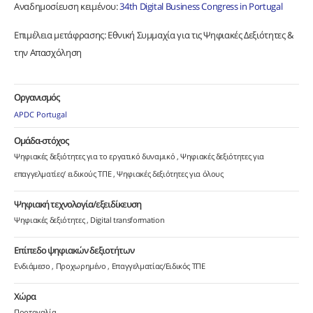
Αναδημοσίευση κειμένου:
34th Digital Business Congress in Portugal
Επιμέλεια μετάφρασης: Εθνική Συμμαχία για τις Ψηφιακές Δεξιότητες &
την Απασχόληση
Οργανισμός
APDC Portugal
Ομάδα-στόχος
Ψηφιακές δεξιότητες για το εργατικό δυναμικό
Ψηφιακές δεξιότητες για
επαγγελματίες/ ειδικούς ΤΠΕ
Ψηφιακές δεξιότητες για όλους
Ψηφιακή τεχνολογία/εξειδίκευση
Ψηφιακές δεξιότητες
Digital transformation
Επίπεδο ψηφιακών δεξιοτήτων
Ενδιάμεσο
Προχωρημένο
Επαγγελματίας/Ειδικός ΤΠΕ
Χώρα
Πορτογαλία