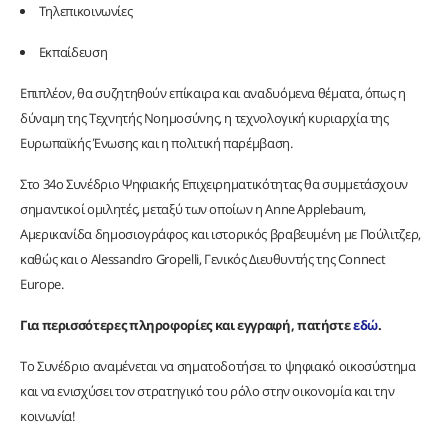
Τηλεπικοινωνίες
Εκπαίδευση
Επιπλέον, θα συζητηθούν επίκαιρα και αναδυόμενα θέματα, όπως η
δύναμη της Τεχνητής Νοημοσύνης, η τεχνολογική κυριαρχία της
Ευρωπαϊκής Ένωσης και η πολιτική παρέμβαση.
Στο 34ο Συνέδριο Ψηφιακής Επιχειρηματικότητας θα συμμετάσχουν
σημαντικοί ομιλητές, μεταξύ των οποίων η Anne Applebaum,
Αμερικανίδα δημοσιογράφος και ιστορικός βραβευμένη με Πούλιτζερ,
καθώς και ο Alessandro Gropelli, Γενικός Διευθυντής της Connect
Europe.
Για περισσότερες πληροφορίες και εγγραφή, πατήστε
εδώ
.
Το Συνέδριο αναμένεται να σηματοδοτήσει το ψηφιακό οικοσύστημα
και να ενισχύσει τον στρατηγικό του ρόλο στην οικονομία και την
κοινωνία!