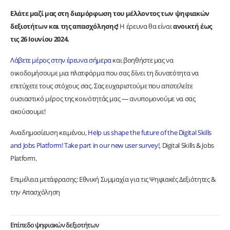
Ελάτε μαζί μας στη διαμόρφωση του μέλλοντος των ψηφιακών
δεξιοτήτων και της απασχόλησης!
Η έρευνα θα είναι
ανοικτή έως
τις 26 Ιουνίου 2024.
Λάβετε μέρος στην έρευνα σήμερα
και βοηθήστε μας να
οικοδομήσουμε μια πλατφόρμα που σας δίνει τη δυνατότητα να
επιτύχετε τους στόχους σας. Σας ευχαριστούμε που αποτελείτε
ουσιαστικό μέρος της κοινότητάς μας — ανυπομονούμε να σας
ακούσουμε!
Aναδημοσίευση κειμένου,
Help us shape the future of the Digital Skills
and Jobs Platform! Take part in our new user survey!
, Digital Skills & Jobs
Platform.
Επιμέλεια μετάφρασης: Εθνική Συμμαχία για τις Ψηφιακές Δεξιότητες &
την Απασχόληση
Επίπεδο ψηφιακών δεξιοτήτων