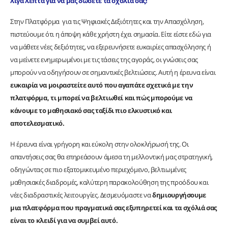
λίγα λεπτά για να μας δώσετε τα σχόλιά σας!
Στην Πλατφόρμα για τις Ψηφιακές Δεξιότητες και την Απασχόληση,
πιστεύουμε ότι η άποψη κάθε χρήστη έχει σημασία. Είτε είστε εδώ για
να μάθετε νέες δεξιότητες, να εξερευνήσετε ευκαιρίες απασχόλησης ή
να μείνετε ενημερωμένοι με τις τάσεις της αγοράς, οι γνώσεις σας
μπορούν να οδηγήσουν σε σημαντικές βελτιώσεις. Αυτή η έρευνα είναι
ευκαιρία να μοιραστείτε αυτό που αγαπάτε σχετικά με την
πλατφόρμα, τι μπορεί να βελτιωθεί και πώς μπορούμε να
κάνουμε το μαθησιακό σας ταξίδι πιο ελκυστικό και
αποτελεσματικό.
Η έρευνα είναι γρήγορη και εύκολη στην ολοκλήρωσή της. Οι
απαντήσεις σας θα επηρεάσουν άμεσα τη μελλοντική μας στρατηγική,
οδηγώντας σε πιο εξατομικευμένο περιεχόμενο, βελτιωμένες
μαθησιακές διαδρομές, καλύτερη παρακολούθηση της προόδου και
νέες διαδραστικές λειτουργίες. Δεσμευόμαστε να
δημιουργήσουμε
μια πλατφόρμα που πραγματικά σας εξυπηρετεί και τα σχόλιά σας
είναι το κλειδί για να συμβεί αυτό.