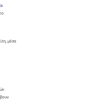
αι
το
ίτη, μέσα
κών
άβουν