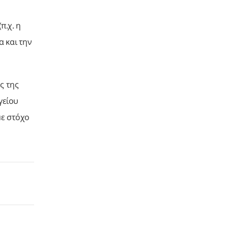
π.χ. η
 και την
ς της
γείου
με στόχο