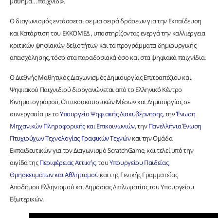
μάθημα… παιχνίδι».
Ο διαγωνισμός εντάσσεται σε μια σειρά δράσεων για την Εκπαίδευση
και Κατάρτιση του ΕΚΚΟΜΕΔ , υποστηρίζοντας ενεργά την καλλιέργεια
κριτικών ψηφιακών δεξιοτήτων και τα προγράμματα δημιουργικής
απασχόλησης, τόσο στα παραδοσιακά όσο και στα ψηφιακά παιχνίδια.
Ο Διεθνής Μαθητικός Διαγωνισμός Δημιουργίας Επιτραπέζιου και
Ψηφιακού Παιχνιδιού διοργανώνεται από το Ελληνικό Κέντρο
Κινηματογράφου, Οπτικοακουστικών Μέσων και Δημιουργίας σε
συνεργασία με το
Υπουργείο Ψηφιακής Διακυβέρνησης
, την
Ένωση
Μηχανικών Πληροφορικής και Επικοινωνιών
, την
Πανελλήνια Ένωση
Πτυχιούχων Τεχνολογίας Γραφικών Τεχνών
και την Ομάδα
Εκπαιδευτικών για τον Διαγωνισμό ScratchGame, και τελεί υπό την
αιγίδα της
Περιφέρειας Αττικής
, του
Υπουργείου Παιδείας,
Θρησκευμάτων και Αθλητισμού
και της Γενικής Γραμματείας
Αποδήμου Ελληνισμού και Δημόσιας Διπλωματίας του Υπουργείου
Εξωτερικών.