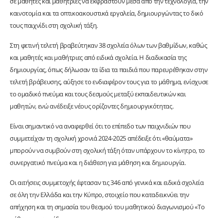
σε μαθητές και μαθήτριες να εκφραστούν μέσα από την τεχνολογία, την
καινοτομία και τα οπτικοακουστικά εργαλεία, δημιουργώντας το δικό
τους παιχνίδι στη σχολική τάξη.
Στη φετινή τελετή βραβεύτηκαν 38 σχολεία όλων των βαθμίδων, καθώς
και μαθητές και μαθήτριες από ειδικά σχολεία. Η διαδικασία της
δημιουργίας, όπως δήλωσαν τα ίδια τα παιδιά που παρευρέθηκαν στην
τελετή βράβευσης, αύξησε το ενδιαφέρον τους για το μάθημα, ενίσχυσε
το ομαδικό πνεύμα και τους δεσμούς μεταξύ εκπαιδευτικών και
μαθητών, ενώ ανέδειξε νέους ορίζοντες δημιουργικότητας.
Είναι σημαντικό να αναφερθεί ότι το επίπεδο των παιχνιδιών που
συμμετείχαν τη σχολική χρονιά 2024-2025 απέδειξε ότι «θαύματα»
μπορούν να συμβούν στη σχολική τάξη όταν υπάρχουν το κίνητρο, το
συνεργατικό πνεύμα και η διάθεση για μάθηση και δημιουργία.
Οι αιτήσεις συμμετοχής έφτασαν τις 346 από γενικά και ειδικά σχολεία
σε όλη την Ελλάδα και την Κύπρο, στοιχείο που καταδεικνύει την
απήχηση και τη σημασία του θεσμού του μαθητικού διαγωνισμού «Το