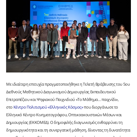
Με ιδιαίτερη επιτυχία πραγματοποιήθηκε η Τελετή Βράβευσης του 5ου
Διεθνούς Μαθητικού Διαγωνισμού Δημιουργίας Εκπαιδευτικού
Επιτραπέζιου και Ψηφιακού Παιχνιδιού «Το Μάθημα… παιχνίδι»,
στο
Κέντρο Πολιτισμού «Ελληνικός Κόσμος»
που διοργάνωσε το
Ελληνικό Κέντρο Κινηματογράφου, Οπτικοακουστικών Μέσων και
Δημιουργίας (ΕΚΚΟΜΕΔ). Ο δημοφιλής διαγωνισμός ενθαρρύνει τη
δημιουργικότητα και τη συνεργατική μάθηση, δίνοντας τη δυνατότητα