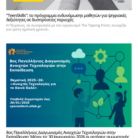
“TeenSkills”: το πρόγραμμα ενδυνάμωσηs μαθητών για ψηφιακές
δεξιότητες σε δυσπρόσιτες περιοχές
Η Πειραιώς, σε συνεργασία με τον οργανισμό The Tipping Point, συνεχίζει
για τρίτη σχολική χρονιά...
8ος Πανελλήνιος Διαγωνισμός Ανοιχτών Τεχνολογιών στην
Εκπαίδευση: Μέχρι τις 30 Ιανουαρίου 2026 οι αιτήσεις συμμετοχής