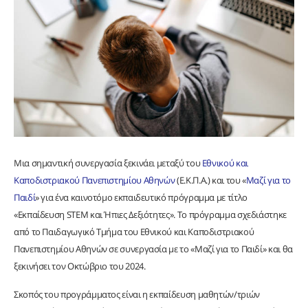
Μια σημαντική συνεργασία ξεκινάει μεταξύ του
Εθνικού και
Καποδιστριακού Πανεπιστημίου Αθηνών
(Ε.Κ.Π.Α.) και του «
Μαζί για το
Παιδί
» για ένα καινοτόμο εκπαιδευτικό πρόγραμμα με τίτλο
«Εκπαίδευση STEM και Ήπιες Δεξιότητες». Το πρόγραμμα σχεδιάστηκε
από το Παιδαγωγικό Τμήμα του Εθνικού και Καποδιστριακού
Πανεπιστημίου Αθηνών σε συνεργασία με το «Μαζί για το Παιδί» και θα
ξεκινήσει τον Οκτώβριο του 2024.
Σκοπός του προγράμματος είναι η εκπαίδευση μαθητών/τριών