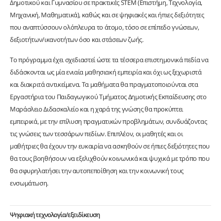
Δημοτικού και Γυμνασίου σε πρακτικές STEM (Επιστήμη, Τεχνολογία,
Μηχανική, Μαθηματικά), καθώς και σε ψηφιακές και ήπιες δεξιότητες
που αναπτύσσουν ολόπλευρα το άτομο, τόσο σε επίπεδο γνώσεων,
δεξιοτήτων/ικανοτήτων όσο και στάσεων ζωής.
Το πρόγραμμα έχει σχεδιαστεί ώστε τα τέσσερα επιστημονικά πεδία να
διδάσκονται ως μία ενιαία μαθησιακή εμπειρία και όχι ως ξεχωριστά
και διακριτά αντικείμενα. Τα μαθήματα θα πραγματοποιούνται στα
Εργαστήρια του Παιδαγωγικού Τμήματος Δημοτικής Εκπαίδευσης στο
Μαράσλειο Διδασκαλείο και η χαρά της γνώσης θα προκύπτει
εμπειρικά, με την επίλυση πραγματικών προβλημάτων, συνδυάζοντας
τις γνώσεις των τεσσάρων πεδίων. Επιπλέον, οι μαθητές και οι
μαθήτριες θα έχουν την ευκαιρία να ασκηθούν σε ήπιες δεξιότητες που
θα τους βοηθήσουν να εξελιχθούν κοινωνικά και ψυχικά με τρόπο που
θα σφυρηλατήσει την αυτοπεποίθηση και την κοινωνική τους
ενσωμάτωση.
Ψηφιακή τεχνολογία/εξειδίκευση