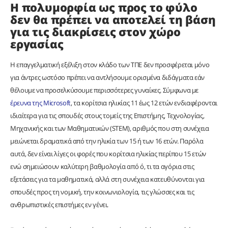
Η πολυμορφία ως προς το φύλο
δεν θα πρέπει να αποτελεί τη βάση
για τις διακρίσεις στον χώρο
εργασίας
Η επαγγελματική εξέλιξη στον κλάδο των ΤΠΕ δεν προσφέρεται μόνο
για άντρες ωστόσο πρέπει να αντλήσουμε ορισμένα διδάγματα εάν
θέλουμε να προσελκύσουμε περισσότερες γυναίκες. Σύμφωνα με
έρευνα της Microsoft
, τα κορίτσια ηλικίας 11 έως 12 ετών ενδιαφέρονται
ιδιαίτερα για τις σπουδές στους τομείς της Επιστήμης, Τεχνολογίας,
Μηχανικής και των Μαθηματικών (STEM), αριθμός που στη συνέχεια
μειώνεται δραματικά από την ηλικία των 15 ή των 16 ετών. Παρόλα
αυτά, δεν είναι λίγες οι φορές που κορίτσια ηλικίας περίπου 15 ετών
ενώ σημειώσουν καλύτερη βαθμολογία από ό, τι τα αγόρια στις
εξετάσεις για τα μαθηματικά, αλλά στη συνέχεια κατευθύνονται για
σπουδές προς τη νομική, την κοινωνιολογία, τις γλώσσες και τις
ανθρωπιστικές επιστήμες εν γένει.