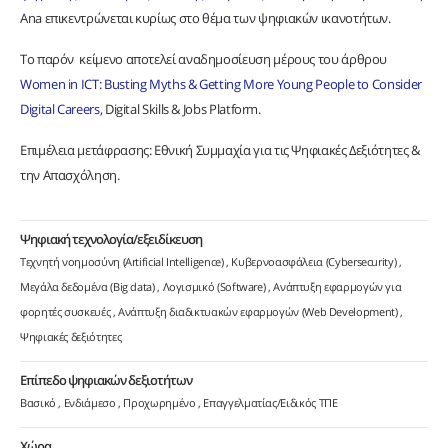
Ana επικεντρώνεται κυρίως στο θέμα των ψηφιακών ικανοτήτων.
Το παρόν κείμενο αποτελεί αναδημοσίευση μέρους του άρθρου
Women in ICT: Busting Myths & Getting More Young People to Consider
Digital Careers
, Digital Skills & Jobs Platform.
Επιμέλεια μετάφρασης: Εθνική Συμμαχία για τις Ψηφιακές Δεξιότητες &
την Απασχόληση.
Ψηφιακή τεχνολογία/εξειδίκευση
Τεχνητή νοημοσύνη (Artificial Intelligence)
Κυβερνοασφάλεια (Cybersecurity)
Μεγάλα δεδομένα (Big data)
Λογισμικό (Software)
Ανάπτυξη εφαρμογών για
φορητές συσκευές
Ανάπτυξη διαδικτυακών εφαρμογών (Web Development)
Ψηφιακές δεξιότητες
Επίπεδο ψηφιακών δεξιοτήτων
Βασικό
Ενδιάμεσο
Προχωρημένο
Επαγγελματίας/Ειδικός ΤΠΕ
Χώρα