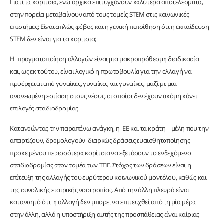
Γιατί τα κορίτσια, ενώ αρχικά επιτυγχάνουν καλύτερα αποτελέσματα,
στην πορεία μεταβαίνουν από τους τομείς STEM στις κοινωνικές
επιστήμες; Είναι απλώς φόβος και η γενική πεποίθηση ότι η εκπαίδευση
STEM δεν είναι για τα κορίτσια;
H πραγματοποίηση αλλαγών είναι μια μακροπρόθεσμη διαδικασία
και, ως εκ τούτου, είναι λογικό η πρωτοβουλία για την αλλαγή να
προέρχεται από γυναίκες, γυναίκες και γυναίκες, μαζί με μια
ανανεωμένη εστίαση στους νέους, οι οποίοι δεν έχουν ακόμη κάνει
επιλογές σταδιοδρομίας.
Κατανοώντας την παραπάνω ανάγκη, η ΕΕ και τα κράτη – μέλη που την
απαρτίζουν, δρομολογούν διαρκώς δράσεις ευαισθητοποίησης
προκειμένου περισσότερα κορίτσια να εξετάσουν το ενδεχόμενο
σταδιοδρομίας στον τομέα των ΤΠΕ. Στόχος των δράσεων είναι η
επίτευξη της αλλαγής του ευρύτερου κοινωνικού μοντέλου, καθώς και
της συνολικής εταιρικής νοοτροπίας. Από την άλλη πλευρά είναι
κατανοητό ότι η αλλαγή δεν μπορεί να επιτευχθεί από τη μία μέρα
στην άλλη, αλλά η υποστήριξη αυτής της προσπάθειας είναι καίριας