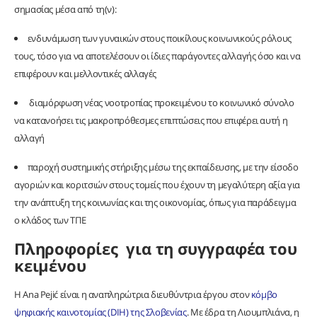
σημασίας μέσα από τη(ν):
ενδυνάμωση των γυναικών στους ποικίλους κοινωνικούς ρόλους
τους, τόσο για να αποτελέσουν οι ίδιες παράγοντες αλλαγής όσο και να
επιφέρουν και μελλοντικές αλλαγές
διαμόρφωση νέας νοοτροπίας προκειμένου το κοινωνικό σύνολο
να κατανοήσει τις μακροπρόθεσμες επιπτώσεις που επιφέρει αυτή η
αλλαγή
παροχή συστημικής στήριξης μέσω της εκπαίδευσης, με την είσοδο
αγοριών και κοριτσιών στους τομείς που έχουν τη μεγαλύτερη αξία για
την ανάπτυξη της κοινωνίας και της οικονομίας, όπως για παράδειγμα
ο κλάδος των ΤΠΕ
Πληροφορίες για τη συγγραφέα του
κειμένου
Η Ana Pejić είναι η αναπληρώτρια διευθύντρια έργου στον
κόμβο
ψηφιακής καινοτομίας (DIH) της Σλοβενίας
. Με έδρα τη Λιουμπλιάνα, η