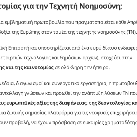
τομίας για την Τεχνητή Νοημοσύνη;
ια εμβληματική πρωτοβουλία που πραγματοποιείται κάθε Απρί
λοδοξία της Ευρώπης στον τομέα της τεχνητής νοημοσύνης (ΤΝ)
ϊκή Επιτροπή και υποστηρίζεται από ένα ευρύ δίκτυο ενδιαφ
ταιρειών τεχνολογίας και δημόσιων αρχών), στοχεύει στην
ς και της καινοτομίας
σε ολόκληρη την ήπειρο.
έδρια, διαγωνισμοί και συνεργατικά εργαστήρια, η πρωτοβου
 ανταλλαγή γνώσεων και προωθεί την ανάπτυξη λύσεων ΤΝ που
ς ευρωπαϊκές αξίες της διαφάνειας, της δεοντολογίας κα
α ζωτικής σημασίας πλατφόρμα για τις νεοφυείς επιχειρήσεις,
ήσουν προβολή, να έχουν πρόσβαση σε ευκαιρίες χρηματοδότησ