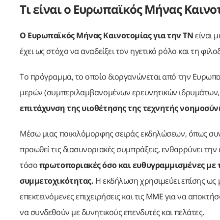
Τι είναι ο Ευρωπαϊκός Μήνας Καινο
Ο Ευρωπαϊκός Μήνας Καινοτομίας για την ΤΝ
είναι μ
έχει ως στόχο να αναδείξει τον ηγετικό ρόλο και τη φι
Το πρόγραμμα, το οποίο διοργανώνεται από την Ευρωπα
μερών (συμπεριλαμβανομένων ερευνητικών ιδρυμάτων, ε
επιτάχυνση της υιοθέτησης της τεχνητής νοημοσύνη
Μέσω μιας ποικιλόμορφης σειράς εκδηλώσεων, όπως συν
προωθεί τις διασυνοριακές συμπράξεις, ενθαρρύνει την
τόσο
πρωτοποριακές όσο και ευθυγραμμισμένες με τι
συμμετοχικότητας.
Η εκδήλωση χρησιμεύει επίσης ως μι
επεκτεινόμενες επιχειρήσεις και τις ΜΜΕ για να αποκτ
να συνδεθούν με δυνητικούς επενδυτές και πελάτες.