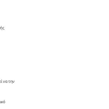
κής
ί να την
ικό