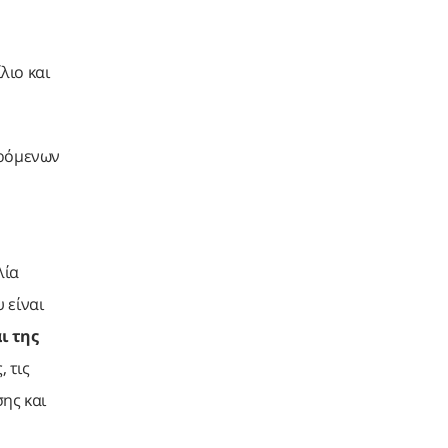
λιο και
.
ερόμενων
λία
 είναι
ι της
 τις
ης και