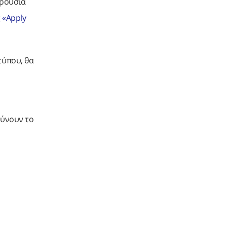
αρουσία
 «Apply
τύπου, θα
ρύνουν το