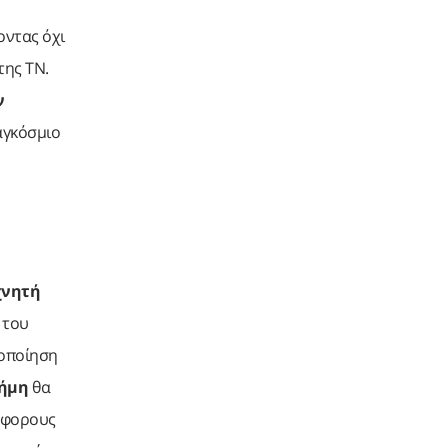
οντας όχι
της ΤΝ.
ν
αγκόσμιο
χνητή
 του
ιοποίηση
τήμη
θα
ιάφορους