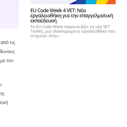
EU Code Week 4 VET: Νέα
εργαλειοθήκη για την επαγγελματική
εκπαίδευση
Το EU Code Week παρουσιάζει τη νέα VET
Toolkit, μια ολοκληρωμένη εργαλειοθήκη που
στοχεύει στην...
από τις
ύθυνους
 με τον
υ
ης
τική