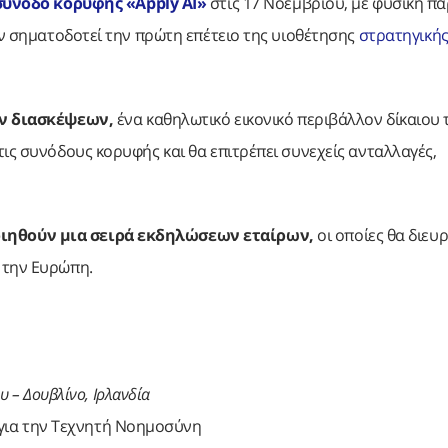
σύνοδο κορυφής «Apply AI»
στις 17 Νοεμβρίου, με φυσική π
ην σηματοδοτεί την πρώτη επέτειο της υιοθέτησης
στρατηγικής
ν διασκέψεων,
ένα καθηλωτικό εικονικό περιβάλλον δίκαιου 
ις συνόδους κορυφής και θα επιτρέπει συνεχείς ανταλλαγές,
οιηθούν μια σειρά εκδηλώσεων εταίρων,
οι οποίες θα διευ
η την Ευρώπη.
 – Δουβλίνο, Ιρλανδία
για την Τεχνητή Νοημοσύνη