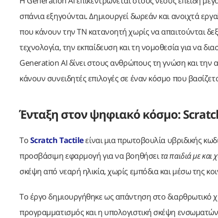
Η Generation AI επικεντρώνεται στους νέους επειδή μεγ
σπάνια εξηγούνται. Δημιουργεί δωρεάν και ανοιχτά εργα
που κάνουν την ΤΝ κατανοητή χωρίς να απαιτούνται δεξ
τεχνολογία, την εκπαίδευση και τη νομοθεσία για να διασ
Generation AI δίνει στους ανθρώπους τη γνώση και την
κάνουν συνειδητές επιλογές σε έναν κόσμο που βασίζετα
Ένταξη στον ψηφιακό κόσμο: Scratch
Το
Scratch Tactile
είναι μια πρωτοβουλία υβριδικής κωδ
προσβάσιμη εφαρμογή για να βοηθήσει
τα παιδιά με και
σκέψη από νεαρή ηλικία, χωρίς εμπόδια και μέσω της κο
Το έργο δημιουργήθηκε ως απάντηση στο διαρθρωτικό χ
προγραμματισμός και η υπολογιστική σκέψη ενσωματών