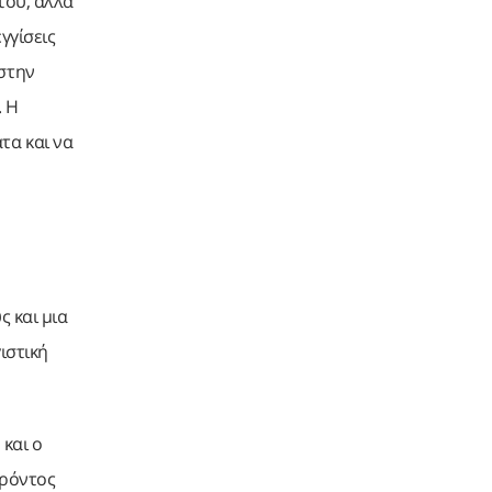
τού, αλλά
γγίσεις
 στην
. Η
τα και να
 και μια
ιστική
και ο
αρόντος