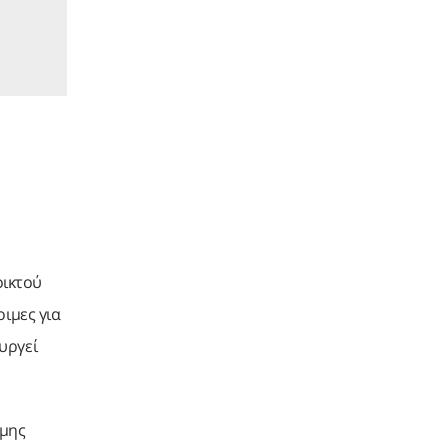
οικτού
ιμες για
υργεί
ήμης