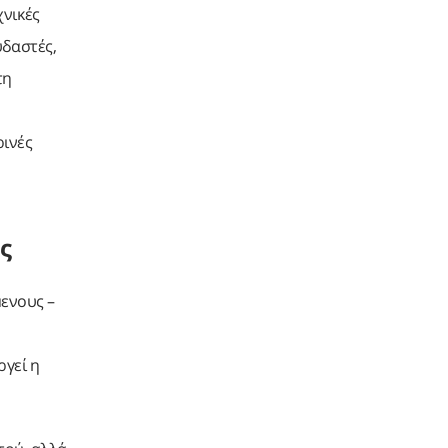
χνικές
υδαστές,
τη
ρινές
ς
ενους –
γεί η