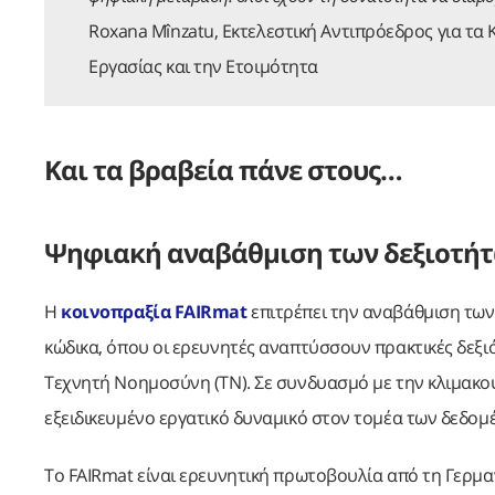
Roxana Mînzatu, Εκτελεστική Αντιπρόεδρος για τα Κ
Εργασίας και την Ετοιμότητα
Και τα βραβεία πάνε στους…
Ψηφιακή αναβάθμιση των δεξιοτήτ
Η
κοινοπραξία FAIRmat
επιτρέπει την αναβάθμιση τω
κώδικα, όπου οι ερευνητές αναπτύσσουν πρακτικές δεξι
Τεχνητή Νοημοσύνη (ΤΝ). Σε συνδυασμό με την κλιμακο
εξειδικευμένο εργατικό δυναμικό στον τομέα των δεδομ
Το FAIRmat είναι ερευνητική πρωτοβουλία από τη Γερμ