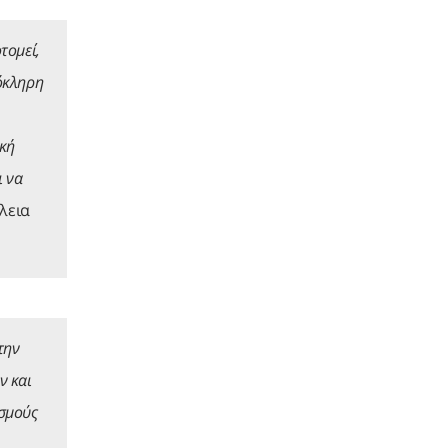
τομεί,
λόκληρη
ακή
ι να
λεια
την
ν και
ισμούς