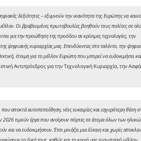
ψηφιακές δεξιότητες – εξυμνούν την ικανότητα της Ευρώπης να καινο
ό μέλλον. Οι βραβευμένες πρωτοβουλίες βοηθούν τους πολίτες σε ο
ται για την προώθηση της προόδου σε κρίσιμες τεχνολογίες, την
 της ψηφιακής κυριαρχίας μας. Επενδύοντας στο ταλέντο, την ψηφι
εκτική, έτοιμη για το μέλλον Ευρώπη που μπορεί να ευδοκιμήσει κα
στική Αντιπρόεδρος για την Τεχνολογική Κυριαρχία, την Ασφά
 που αποκτά αυτοπεποίθηση, νέες ευκαιρίες και ισχυρότερη θέση σ
 2026 τιμούν έργα που ανοίγουν πόρτες σε άτομα όλων των ηλικιώ
 και να ευδοκιμήσουν. Έτσι μοιάζει μια δίκαιη και χωρίς αποκλε
ρφώσουν το δικό τους, καθώς και το κοινό μας ευρωπαϊκό μέλλον.