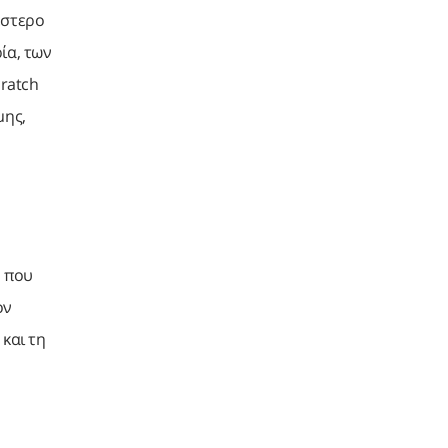
έστερο
ία, των
cratch
μης,
ν που
ον
και τη