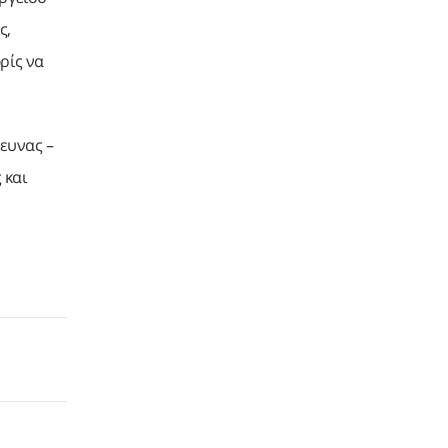
ς,
ρίς να
ευνας –
 και