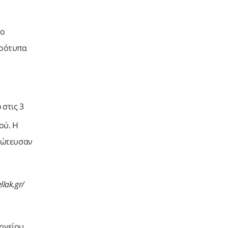
πο
πρότυπα
στις 3
ού. Η
ρώτευσαν
llak.gr/
υργείου