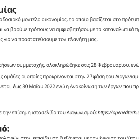
μίας
ραδοσιακό μοντέλο οικονομίας, το οποίο βασίζεται στο πρότυ
και να βρούμε τρόπους να αμφισβητήσουμε τα καταναλωτικά 
υς για να προστατεύσουμε τον πλανήτη μας.
τήσεων συμμετοχής, ολοκληρώθηκε στις 28 Φεβρουαρίου, ενώ 
η
ς ομάδες οι οποίες προκρίνονται στην 2
φάση του Διαγωνισμ
εται έως 30 Μαΐου 2022 ενώ η Ανακοίνωση των έργων που π
ε την επίσημη ιστοσελίδα του Διαγωνισμού:
https://openedtech.e
μό:
ολογιών στην εκπαίδευση διεξάγεται με την έγκριση του Υπο