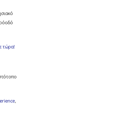
ησιακό
πρόοδό
ε τώρα!
ιστότοπο
perience
,