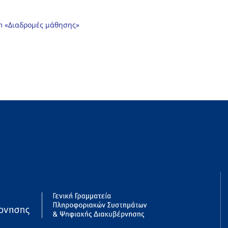
orm «Διαδρομές μάθησης»