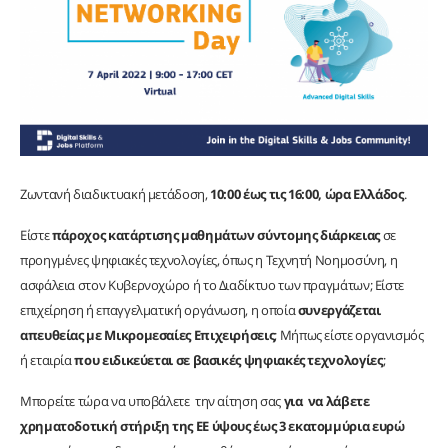
Zωντανή διαδικτυακή μετάδοση,
10:00 έως τις 16:00, ώρα Ελλάδος
.
Είστε
πάροχος κατάρτισης μαθημάτων σύντομης διάρκειας
σε
προηγμένες ψηφιακές τεχνολογίες, όπως η Τεχνητή Νοημοσύνη, η
ασφάλεια στον Κυβερνοχώρο ή το Διαδίκτυο των πραγμάτων; Είστε
επιχείρηση ή επαγγελματική οργάνωση, η οποία
συνεργάζεται
απευθείας με Μικρομεσαίες Επιχειρήσεις
; Μήπως είστε οργανισμός
ή εταιρία
που ειδικεύεται σε βασικές ψηφιακές τεχνολογίες
;
Μπορείτε τώρα να υποβάλετε την αίτηση σας
για να λάβετε
χρηματοδοτική στήριξη της ΕΕ ύψους έως 3 εκατομμύρια ευρώ