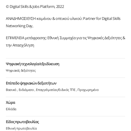
© Digital Skills & Jobs Platform, 2022
ΑΝΑΔΗΜΟΣΙΕΥΣΗ κειμένου & οπτικού υλικού: Partner for Digital Skills
Networking Day,
ΕΠΙΜΕΛΕΙΑ μετάφρασης: Εθνική Συμμαχία για τις Ψηφιακές Δεξιότητες &
την Απασχόληση
Ψηφιακή τεχνολογία/εξειδίκευση
Ψηφιακές δεξιότητες
Επίπεδο ψηφιακών δεξιοτήτων
Βασικό
Ενδιάμεσο
Επαγγελματίας/Ειδικός ΤΠΕ
Προχωρημένο
Χώρα
Ελλάδα
Είδος πρωτοβουλίας
Εθνική πρωτοβουλία