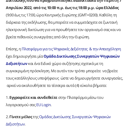
Δικτύωσης που θα πραγματοποιηθεί διαδικτυακά την Πέμπτη 7
Απριλίου 2022, από τις 10:00 π.μ. έως τις 18:00 μ.μ. ώρα Ελλάδος
(9:00 έως τις 17:00, ώρα Κεντρικής Ευρώπης (GMT+0200). Καθόλη τη
διάρκεια της εκδήλωσης, θα μπορείτε να συμμετάσχετε σε ζωντανή
ηλεκτρονική δικτύωση για να προωθήσετε τον οργανισμό σας και να
βρείτε πιθανούς συνεργάτες από όλη την Ευρώπη.
Επίσης, η
Πλατφόρμα για τις Ψηφιακές Δεξιότητες & την Απασχόληση
έχει δημιουργήσει μία
Ομάδα Δικτύωσης Συνεργατών Ψηφιακών
Δεξιοτήτων
και ένα Eιδικό χώρο συζήτησης σχετικά με τη
συγκεκριμένη πρόσκληση. Με αυτόν τον τρόπο μπορείτε να βρείτε
τους κατάλληλους υποψήφιους ώστε να δημιουργήσετε συνεργασίες,
αρκεί να ακολουθήσετε τα τέσσερα αυτά (4) εύκολα βήματα:
1.
Εγγραφείτε και συνδεθείτε
στην Πλατφόρμα μέσω του
λογαριασμού σας
EU Login
.
2.
Γίνετε μέλος
της
Ομάδας Δικτύωσης Συνεργατών Ψηφιακών
Δεξιοτήτων
.