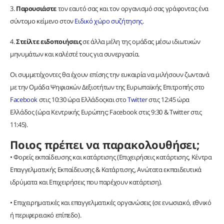
3.
Παρουσιάστε
τον εαυτό σας και τον οργανισμό σας γράφοντας ένα
σύντομο κείμενο στον
Ειδικό χώρο συζήτησης
.
4.
Στείλτε ειδοποιήσεις
σε άλλα μέλη της ομάδας μέσω ιδιωτικών
μηνυμάτων και καλέστέ τους για συνεργασία.
Οι συμμετέχοντες θα έχουν επίσης την ευκαιρία να μιλήσουν ζωντανά
με την Ομάδα Ψηφιακών Δεξιοτήτων της Ευρωπαϊκής Επιτροπής στο
Facebook
στις 10:30 ώρα Ελλάδοςκαι στο
Twitter
στις 12:45 ώρα
Ελλάδος (ώρα Κεντρικής Ευρώπης: Facebook στις 9:30 & Twitter στις
11:45).
Ποιος πρέπει να παρακολουθήσει;
• Φορείς εκπαίδευσης και κατάρτισης (Επιχειρήσεις κατάρτισης, Kέντρα
Επαγγελματικής Εκπαίδευσης & Κατάρτισης, Ανώτατα εκπαιδευτικά
ιδρύματα και Επιχειρήσεις που παρέχουν κατάρτιση).
• Επιχειρηματικές και επαγγελματικές οργανώσεις (σε ενωσιακό, εθνικό
ή περιφερειακό επίπεδο).