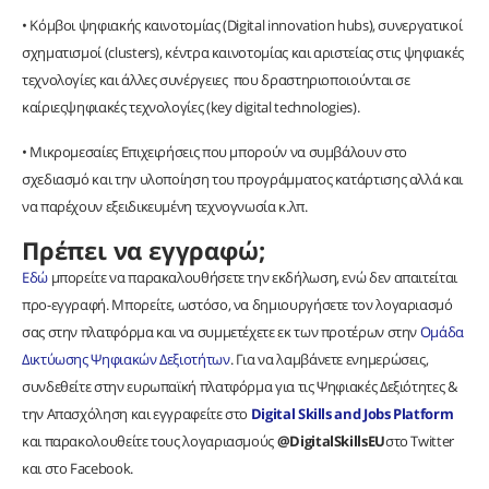
• Κόμβοι ψηφιακής καινοτομίας (Digital innovation hubs), συνεργατικοί
σχηματισμοί (clusters), κέντρα καινοτομίας και αριστείας στις ψηφιακές
τεχνολογίες και άλλες συνέργειες που δραστηριοποιούνται σε
καίριεςψηφιακές τεχνολογίες (key digital technologies).
• Μικρομεσαίες Επιχειρήσεις που μπορούν να συμβάλουν στο
σχεδιασμό και την υλοποίηση του προγράμματος κατάρτισης αλλά και
να παρέχουν εξειδικευμένη τεχνογνωσία κ.λπ.
Πρέπει να εγγραφώ;
Εδώ
μπορείτε να παρακαλουθήσετε την εκδήλωση, ενώ δεν απαιτείται
προ-εγγραφή. Μπορείτε, ωστόσο, να δημιουργήσετε τον λογαριασμό
σας στην πλατφόρμα και να συμμετέχετε εκ των προτέρων στην
Ομάδα
Δικτύωσης Ψηφιακών Δεξιοτήτων
. Για να λαμβάνετε ενημερώσεις,
συνδεθείτε στην ευρωπαϊκή πλατφόρμα για τις Ψηφιακές Δεξιότητες &
την Απασχόληση και εγγραφείτε στο
Digital Skills and Jobs Platform
και παρακολουθείτε τους λογαριασμούς
@DigitalSkillsEU
στο Twitter
και στο Facebook.