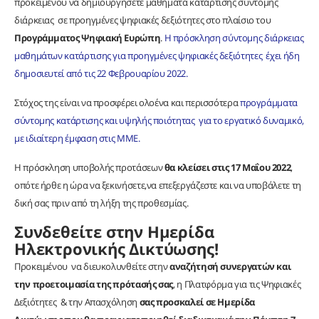
προκειμένου να δημιουργήσετε μαθήματα κατάρτισης σύντομης
διάρκειας σε προηγμένες ψηφιακές δεξιότητες στο πλαίσιο του
Προγράμματος Ψηφιακή Ευρώπη
.
Η πρόσκληση σύντομης διάρκειας
μαθημάτων κατάρτισης για προηγμένες ψηφιακές δεξιότητες έχει ήδη
δημοσιευτεί από τις 22 Φεβρουαρίου 2022.
Στόχος της είναι να προσφέρει ολοένα και περισσότερα
προγράμματα
σύντομης κατάρτισης και υψηλής ποιότητας για το εργατικό δυναμικό,
με ιδιαίτερη έμφαση στις ΜΜΕ.
Η πρόσκληση υποβολής προτάσεων
θα κλείσει στις 17 Μαΐου 2022
,
οπότε ήρθε η ώρα να ξεκινήσετε,να επεξεργάζεστε και να υποβάλετε τη
δική σας πριν από τη λήξη της προθεσμίας.
Συνδεθείτε στην Ημερίδα
Ηλεκτρονικής Δικτύωσης!
Προκειμένου να διευκολυνθείτε στην
αναζήτησή συνεργατών και
την προετοιμασία της πρότασής σας
, η Πλατφόρμα για τις Ψηφιακές
Δεξιότητες & την Απασχόληση
σας προσκαλεί σε Ημερίδα