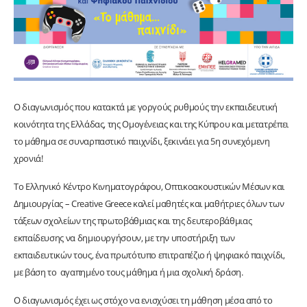
Ο διαγωνισμός που κατακτά με γοργούς ρυθμούς την εκπαιδευτική
κοινότητα της Ελλάδας, της Ομογένειας και της Κύπρου και μετατρέπει
το μάθημα σε συναρπαστικό παιχνίδι, ξεκινάει για 5η συνεχόμενη
χρονιά!
Το Ελληνικό Κέντρο Κινηματογράφου, Οπτικοακουστικών Μέσων και
Δημιουργίας – Creative Greece καλεί μαθητές και μαθήτριες όλων των
τάξεων σχολείων της πρωτοβάθμιας και της δευτεροβάθμιας
εκπαίδευσης να δημιουργήσουν, με την υποστήριξη των
εκπαιδευτικών τους, ένα πρωτότυπο επιτραπέζιο ή ψηφιακό παιχνίδι,
με βάση το αγαπημένο τους μάθημα ή μια σχολική δράση.
Ο διαγωνισμός έχει ως στόχο να ενισχύσει τη μάθηση μέσα από το