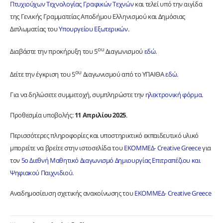
Πτυχιούχων Τεχνολογίας Γραφικών Τεχνών
και τελεί υπό την αιγίδα
της Γενικής Γραμματείας Αποδήμου Ελληνισμού και Δημόσιας
Διπλωματίας του
Υπουργείου Εξωτερικών
.
ου
Διαβάστε την προκήρυξη του 5
Διαγωνισμού
εδώ
.
ου
Δείτε την έγκριση του 5
Διαγωνισμού από το ΥΠΑΙΘΑ
εδώ
.
Για να δηλώσετε συμμετοχή, συμπληρώστε την
ηλεκτρονική φόρμα
.
Προθεσμία υποβολής:
11 Απριλίου 2025
.
Περισσότερες πληροφορίες και υποστηρικτικό εκπαιδευτικό υλικό
μπορείτε να βρείτε στην ιστοσελίδα του
ΕΚΟΜΜΕΔ- Creative Greece
για
τον
5ο Διεθνή Μαθητικό Διαγωνισμό Δημιουργίας Επιτραπέζιου και
Ψηφιακού Παιχνιδιού
.
Αναδημοσίευση σχετικής ανακοίνωσης του
ΕΚΟΜΜΕΔ- Creative Greece