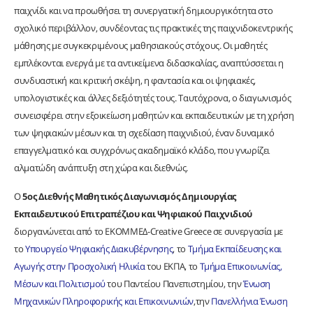
παιχνίδι και να προωθήσει τη συνεργατική δημιουργικότητα στο
σχολικό περιβάλλον, συνδέοντας τις πρακτικές της παιχνιδοκεντρικής
μάθησης με συγκεκριμένους μαθησιακούς στόχους. Οι μαθητές
εμπλέκονται ενεργά με τα αντικείμενα διδασκαλίας, αναπτύσσεται η
συνδυαστική και κριτική σκέψη, η φαντασία και οι ψηφιακές,
υπολογιστικές και άλλες δεξιότητές τους. Ταυτόχρονα, ο διαγωνισμός
συνεισφέρει στην εξοικείωση μαθητών και εκπαιδευτικών με τη χρήση
των ψηφιακών μέσων και τη σχεδίαση παιχνιδιού, έναν δυναμικό
επαγγελματικό και συγχρόνως ακαδημαϊκό κλάδο, που γνωρίζει
αλματώδη ανάπτυξη στη χώρα και διεθνώς.
Ο
5ος Διεθνής Μαθητικός Διαγωνισμός Δημιουργίας
Εκπαιδευτικού Επιτραπέζιου και Ψηφιακού Παιχνιδιού
διοργανώνεται από το ΕΚΟΜΜΕΔ-Creative Greece σε συνεργασία με
το
Υπουργείο Ψηφιακής Διακυβέρνησης
, το
Τμήμα Εκπαίδευσης και
Αγωγής στην Προσχολική Ηλικία
του ΕΚΠΑ, το
Τμήμα Επικοινωνίας,
Μέσων και Πολιτισμού
του Παντείου Πανεπιστημίου, την
Ένωση
Μηχανικών Πληροφορικής και Επικοινωνιών
,την
Πανελλήνια Ένωση