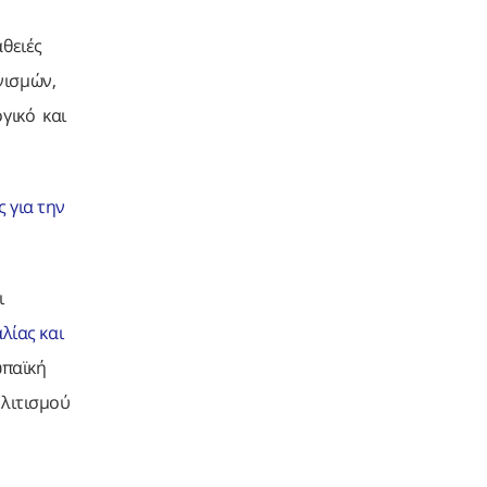
άθειές
νισμών,
γικό και
 για την
ι
λίας και
ωπαϊκή
ολιτισμού