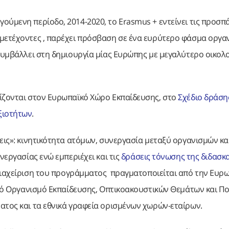
ούμενη περίοδο, 2014-2020, το Erasmus + εντείνει τις προσπ
μμετέχοντες , παρέχει πρόσβαση σε ένα ευρύτερο φάσμα οργα
 συμβάλλει στη δημιουργία μίας Ευρώπης με μεγαλύτερο οικολο
ρίζονται στον Ευρωπαϊκό Χώρο Εκπαίδευσης, στο
Σχέδιο δράσης
ξιοτήτων
.
εις»: κινητικότητα ατόμων, συνεργασία μεταξύ οργανισμών κα
νεργασίας ενώ εμπεριέχει και τις
δράσεις τόνωσης της διδασκα
διαχείριση του προγράμματος πραγματοποιείται από την Ευρ
τικό Οργανισμό Εκπαίδευσης, Οπτικοακουστικών Θεμάτων και Π
ατος και τα εθνικά γραφεία ορισμένων χωρών-εταίρων.