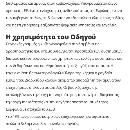
διπλωματίας και άμυνας στον κυβερνοχώρο. Υπογραμμίζεται ότι το
όραμα της ΕΕ είναι η ενίσχυση της ανθεκτικότητας της Ευρώπης έναντι
των κυβερνοαπειλών, επιδιώκοντας να εξασφαλίσει όλους τους πολίτες
και τις επιχειρήσεις με αξιόπιστες ψηφιακές υπηρεσίες και εργαλεία.
Η χρησιμότητα του Οδηγού
Σε γενικές γραμμές η κυβερνοασφάλεια περιλαμβάνει τις
δραστηριότητες που απαιτούνται για την προστασία των συστημάτων
δικτύου και πληροφοριών, των χρηστών των εν λόγω συστημάτων και
των δεδομένων που αποθηκεύονται ή επεξεργάζονται σε αυτά. H
ταχεία ανάπτυξη των τεχνολογιών Πληροφορικής και η ραγδαία
εξέλιξη του Διαδικτύου κάνουν ακόμα πιο απαραίτητη την άμυνα των
επιχειρήσεων απέναντι σε απειλές. Οι βασικές αρχές της
περιλαμβάνουν την αρχή της νομιμότητας, την αρχή της διαφάνειας,
την αρχή της ισότητας και την αρχή της αποτελεσματικότητας.
Σύμφωνα με στοιχεία του ΣΕΒ:
• το 43% των μεσαίων και μικρών επιχειρήσεων που υφίστανται
απώλεια δεδομένων δεν επαναλειτουργούν,