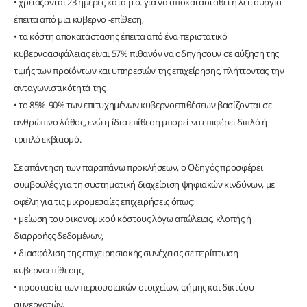
• χρειάζονται 23 ημέρες κατά μ.ο. για να αποκατασταθεί η λειτουργία
έπειτα από μια κυβερνο -επίθεση,
• τα κόστη αποκατάστασης έπειτα από ένα περιστατικό
κυβερνοασφάλειας είναι 57% πιθανόν να οδηγήσουν σε αύξηση της
τιμής των προϊόντων και υπηρεσιών της επιχείρησης, πλήττοντας την
ανταγωνιστικότητά της,
• το 85%-90% των επιτυχημένων κυβερνοεπιθέσεων βασίζονται σε
ανθρώπινο λάθος, ενώ η ίδια επίθεση μπορεί να επιφέρει διπλό ή
τριπλό εκβιασμό.
Σε απάντηση των παραπάνω προκλήσεων, ο Οδηγός προσφέρει
συμβουλές για τη συστηματική διαχείριση ψηφιακών κινδύνων, με
οφέλη για τις μικρομεσαίες επιχειρήσεις όπως:
• μείωση του οικονομικού κόστους λόγω απώλειας, κλοπής ή
διαρροήςς δεδομένων,
• διασφάλιση της επιχειρησιακής συνέχειας σε περίπτωση
κυβερνοεπίθεσης,
• προστασία των περιουσιακών στοιχείων, φήμης και δικτύου
συνεργατών,