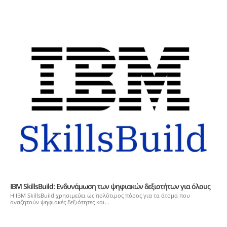
IBM SkillsBuild: Ενδυνάμωση των ψηφιακών δεξιοτήτων για όλους
Η IBM SkillsBuild χρησιμεύει ως πολύτιμος πόρος για τα άτομα που
αναζητούν ψηφιακές δεξιότητες και...