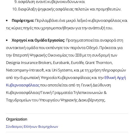
ασφάλιση εναντί κυβερνοκινδύνων και
διαφύλαξη ψηφιακής ασφάλειας πελατών και προμηθευτών.
Παράρτημα:
Περιλαμβάνει ένα μικρό λεξικό κυβερνοασφάλειας και
τις κύριες πηγές που χρησιμοποιήθηκαν για την ανάπτυξή του.
Χορηγοί και Ομάδα Εργασίας:
Πραηγματοποιείται αναφορά στη
συντακτική ομάδα που εκπόνησε τον παρόντα Οδηγό. Πρόκειται για
την Επιτροπή Ψηφιακής Οικονομίας του ΣΕΒ με τη συνδρομή των
Designia Insurance Brokers, Eurobank, Eurolife, Grant Thornton,
Netcompany-Intrasoft, και Uni Systems, και με τη χρήση πληροφοριών
από την Ευρωπαϊκή Υπηρεσία Κυβερνοασφάλειας και την
Εθνική Αρχή
Κυβερνοασφάλειας
που αποτελείται από τη Γενική Διεύθυνση
Κυβερνοασφάλειας/Γενική Γραμματεία Τηλεπικοινωνιών &
Ταχυδρομείων του Yπουργείου Ψηφιακής Διακυβέρνησης.
Organization
Σύνδεσμος Ελλήνων Βιομηχάνων