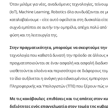
Όταν μιλάμε για νέες, αναδυόμενες τεχνολογίες, τείνουμ
(IoT), Machine Learning, Robotics όλα συνδυάζονται σε
καταλαβαίνουμε – είτε αυτό οφείλεται στη δυσκολία είτ
συχνά εμπίπτει σε αυτήν την ομπρέλα, απέχει πολύ από 
φύση και τη λειτουργία της.
Στην πραγματικότητα, μπορούμε να σκεφτούμε την 
τεχνολογία που καθιστά δυνατή την πρόοδο σε άλλους κ
πραγματοποιούνται σε έναν ασφαλή και ασφαλή διαδικτυ
υιοθετούνται ολοένα και περισσότερο σε διάφορους το
το ίδιο αυξάνεται η ανάγκη για ειδικευμένους εμπειρογ
Πληροφορικής και Υπολογιστών (ΤΠΕ) που ξέρουν πώς ν
Με τις κακόβουλες επιθέσεις και τις απάτες στον 
δεξιότητες ενός επαγγελματία στον τομέα της κυβε