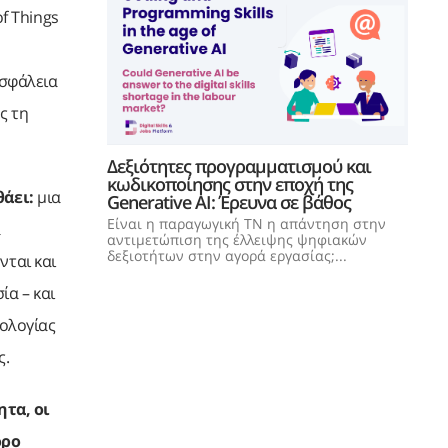
f Things
ασφάλεια
ς τη
Δεξιότητες προγραμματισμού και
κωδικοποίησης στην εποχή της
άει:
μια
Generative AI: Έρευνα σε βάθος
Είναι η παραγωγική ΤΝ η απάντηση στην
α
αντιμετώπιση της έλλειψης ψηφιακών
δεξιοτήτων στην αγορά εργασίας;...
νται και
α – και
νολογίας
ς.
τα, οι
ορο