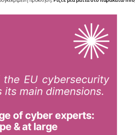
α συγκεκριμένη πρόκληση.
Ρίξτε μια ματιά στο παρακάτω
info