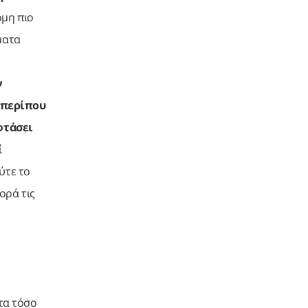
όμη πιο
ματα
ν
(περίπου
φτάσει
ί
ύτε το
ορά τις
τα τόσο