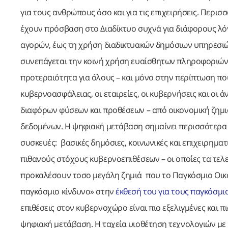
για τους ανθρώπους όσο και για τις επιχειρήσεις. Περισ
έχουν πρόσβαση στο Διαδίκτυο συχνά για διάφορους λό
αγορών, έως τη χρήση διαδικτυακών δημόσιων υπηρεσιώ
συνεπάγεται την κοινή χρήση ευαίσθητων πληροφοριών,
προτεραιότητα για όλους – και μόνο στην περίπτωση π
κυβερνοασφάλειας, οι εταιρείες, οι κυβερνήσεις και οι
διαφόρων φύσεων και προθέσεων – από οικονομική ζημι
δεδομένων. Η ψηφιακή μετάβαση σημαίνει περισσότερα 
συσκευές: βασικές δημόσιες, κοινωνικές και επιχειρηματ
πιθανούς στόχους κυβερνοεπιθέσεων – οι οποίες τα τελ
προκαλέσουν τοσο μεγάλη ζημιά που το Παγκόσμιο Οι
παγκόσμιο κίνδυνο» στην
έκθεσή του για τους παγκόσμι
επιθέσεις στον κυβερνοχώρο είναι πιο εξελιγμένες και π
ψηφιακή μετάβαση. Η ταχεία υιοθέτηση τεχνολογιών με