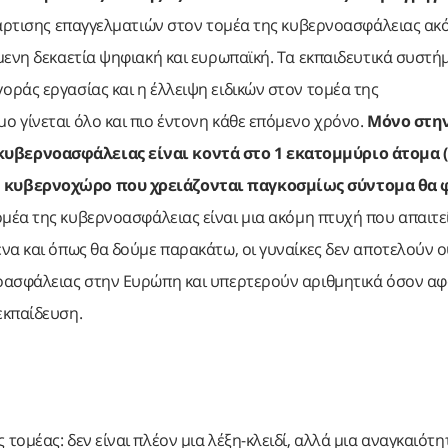
ατάρτισης επαγγελματιών στον τομέα της κυβερνοασφάλειας ακ
ενη δεκαετία ψηφιακή και ευρωπαϊκή. Τα εκπαιδευτικά συστή
ράς εργασίας και η έλλειψη ειδικών στον τομέα της
 γίνεται όλο και πιο έντονη κάθε επόμενο χρόνο.
Μόνο στη
κυβερνοασφάλειας είναι κοντά στο 1 εκατομμύριο άτομα 
ν κυβερνοχώρο που χρειάζονται παγκοσμίως σύντομα θα 
μέα της κυβερνοασφάλειας είναι μια ακόμη πτυχή που απαιτε
να και όπως θα δούμε παρακάτω, οι γυναίκες δεν αποτελούν ο
οασφάλειας στην Ευρώπη και υπερτερούν αριθμητικά όσον αφ
εκπαίδευση.
ομέας: δεν είναι πλέον μια λέξη-κλειδί, αλλά μια αναγκαιότη