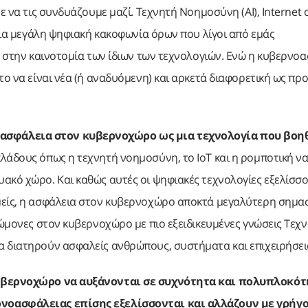
ε να τις συνδυάζουμε μαζί. Τεχνητή Νοημοσύνη (AI), Internet o
 μια μεγάλη ψηφιακή κακοφωνία όρων που λίγοι από εμάς
ε στην καινοτομία των ίδιων των τεχνολογιών. Ενώ η κυβερνο
το να είναι νέα (ή αναδυόμενη) και αρκετά διαφορετική ως προ
ασφάλεια στον κυβερνοχώρο ως μια τεχνολογία που βοηθ
λάδους όπως η τεχνητή νοημοσύνη, το IoT και η ρομποτική ν
ακό χώρο. Και καθώς αυτές οι ψηφιακές τεχνολογίες εξελίσσο
μείς, η ασφάλεια στον κυβερνοχώρο αποκτά μεγαλύτερη σημασί
νώμονες στον κυβερνοχώρο με πιο εξειδικευμένες γνώσεις Τεχ
α διατηρούν ασφαλείς ανθρώπους, συστήματα και επιχειρήσει
κυβερνοχώρο να αυξάνονται σε συχνότητα και πολυπλοκότη
ρνοασφάλειας επίσης εξελίσσονται και αλλάζουν με γρήγ