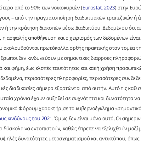
σότερο από το 90% των νοικοκυριών (
Eurostat, 2023
) στην Ευρ
γους – από την πραγματοποίηση διαδικτυακών τραπεζικών ή 
ν ή την κράτηση διακοπών μέσω Διαδικτύου. Δεδομένου ότι α
 η ασφαλής αποθήκευση και ο χειρισμός των δεδομένων είναι
ου ακολουθούνται πρωτόκολλα ορθής πρακτικής στον τομέα τ
 άνθρωποι δεν κινδυνεύουν με σημαντικές διαρροές πληροφορι
ά και φήμη, έως κλοπές ταυτότητας και κακή χρήση προσωπικ
δεδομένα, περισσότερες πληροφορίες, περισσότερες συνδεδε
ικές διαδικασίες σήμερα εξαρτώνται από αυτήν. Αυτό τις καθι
ευταία χρόνια έχουν αυξηθεί σε συχνότητα και δυνατότητα να
κονομικό Φόρουμ χαρακτήρισε το κυβερνοέγκλημα «σημαντικ
ους κινδύνους του 2021.
Όμως δεν είναι μόνο αυτό. Οι σημεριν
ιο δύσκολο να εντοπιστούν, καθώς έπρεπε να εξελιχθούν μαζί 
 υψηλές δυνατότητες μετασχηματισμού και αντικτύπου, όπως