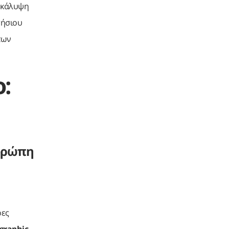
ν κάλυψη
τήσιου
των
:
Ευρώπη
ρες