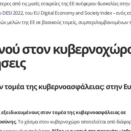
ερες από τις μισές εταιρείες της ΕΕ ανέφεραν δυσκολίες στη
υ DESI
2022, του EU Digital Economy and Society Index – ενός ε
ών μελών της ΕΕ σε βασικούς τομείς, συμπεριλαμβανομένων 
νού στον κυβερνοχώρο
ήσεις
ν τομέα της κυβερνοασφάλειας: στην 
 εξειδικευμένους στον τομέα της κυβερνοασφάλειας σε
οσύνης.
Το χάσμα στον κυβερνοχώρο αποτελείται από διάφο