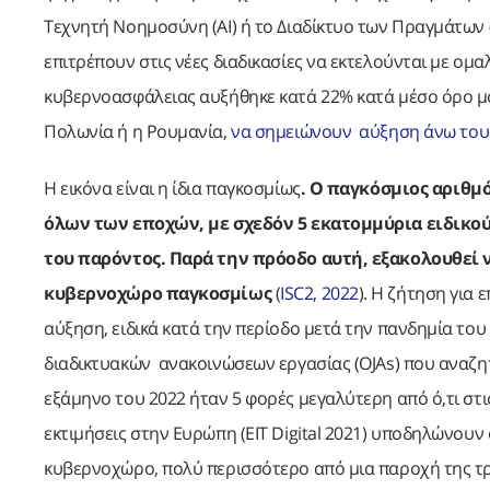
Τεχνητή Νοημοσύνη (AI) ή το Διαδίκτυο των Πραγμάτων (
επιτρέπουν στις νέες διαδικασίες να εκτελούνται με ομ
κυβερνοασφάλειας αυξήθηκε κατά 22% κατά μέσο όρο μόν
Πολωνία ή η Ρουμανία,
να σημειώνουν αύξηση άνω του
Η εικόνα είναι η ίδια παγκοσμίως
. Ο παγκόσμιος αριθμ
όλων των εποχών, με σχεδόν 5 εκατομμύρια ειδικού
του παρόντος. Παρά την πρόοδο αυτή, εξακολουθεί
κυβερνοχώρο παγκοσμίως
(
ISC2, 2022
). Η ζήτηση για
αύξηση, ειδικά κατά την περίοδο μετά την πανδημία του
διαδικτυακών ανακοινώσεων εργασίας (OJAs) που αναζη
εξάμηνο του 2022 ήταν 5 φορές μεγαλύτερη από ό,τι στις
εκτιμήσεις στην Ευρώπη (EIT Digital 2021) υποδηλώνουν 
κυβερνοχώρο, πολύ περισσότερο από μια παροχή της τ