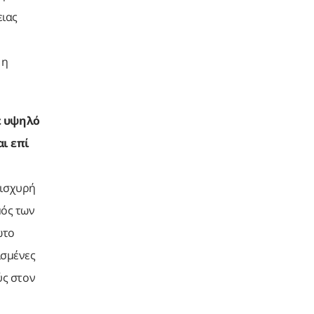
ειας
 η
ε υψηλό
ι επί
 ισχυρή
μός των
ώτο
ισμένες
ύς στον