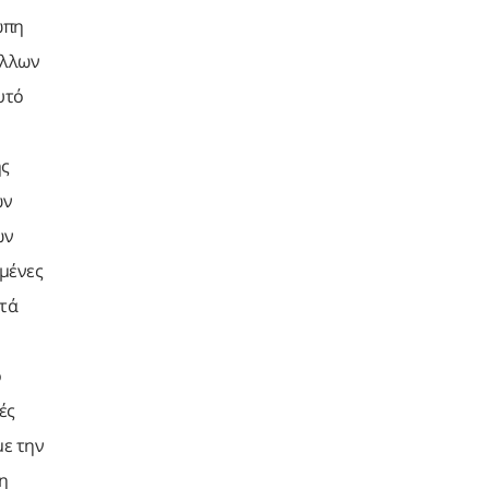
ώπη
άλλων
υτό
ης
ών
ών
μένες
στά
ό
ές
με την
 η